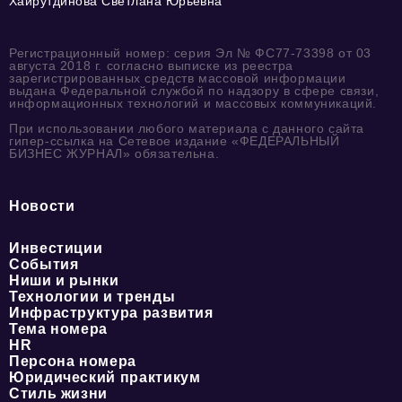
Хайрутдинова Светлана Юрьевна
Регистрационный номер: серия Эл № ФС77-73398 от 03
августа 2018 г. согласно выписке из реестра
зарегистрированных средств массовой информации
выдана Федеральной службой по надзору в сфере связи,
информационных технологий и массовых коммуникаций.
При использовании любого материала с данного сайта
гипер-ссылка на Сетевое издание «ФЕДЕРАЛЬНЫЙ
БИЗНЕС ЖУРНАЛ» обязательна.
Новости
Инвестиции
События
Ниши и рынки
Технологии и тренды
Инфраструктура развития
Тема номера
HR
Персона номера
Юридический практикум
Стиль жизни