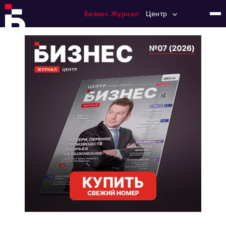
Бизнес Журнал:
Центр
Главная
Франчайзинг
Номера журнала
Контакты
Категории:
Новости
Регулирование
Премия "Тульский Бизнес"
История тульского предпринимательства
Альтернатива