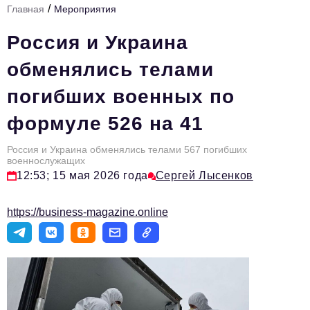
/
Главная
Мероприятия
Стиль жизни
Россия и Украина
Тема номера
обменялись телами
HR
погибших военных по
Персона номера
формуле 526 на 41
Инфраструктура развития
Технологии и тренды
Россия и Украина обменялись телами 567 погибших
военнослужащих
12:53; 15 мая 2026 года
Сергей Лысенков
Туризм
Импортозамещение
https://business-magazine.online
Мероприятия
Авторские материалы
Видео