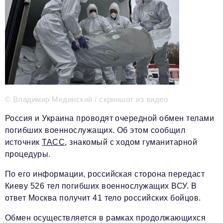
Телефон редакции:
+7 495 727-01-67
Электронные почты редакции:
Информационный отдел
info@business-magazine.online
Отдел рекламы
reklama@business-magazine.online
Отдел распространения/редакционная подписка
podpiska@business-magazine.online
© Владимир Мединский / скриншот из видео
Отдел по работе с партнерами
Россия и Украина проводят очередной обмен телами
partner@business-magazine.online
погибших военнослужащих. Об этом сообщил
источник
ТАСС
, знакомый с ходом гуманитарной
процедуры.
По его информации, российская сторона передаст
Киеву 526 тел погибших военнослужащих ВСУ. В
ответ Москва получит 41 тело российских бойцов.
Обмен осуществляется в рамках продолжающихся