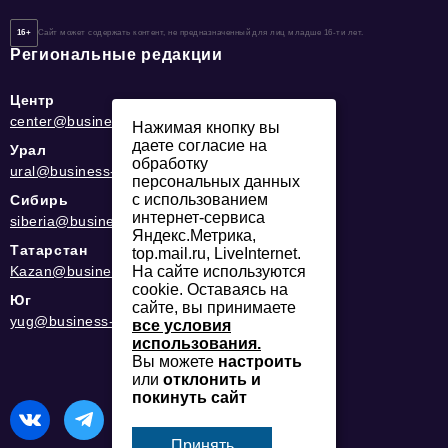
16+
Сайт может содержать контент, не предназначенный для лиц младше 16-ти лет.
Региональные редакции
Центр
center@business-magazine.online
Нажимая кнопку вы
даете согласие на
Урал
обработку
ural@business-magazine.online
персональных данных
с использованием
Сибирь
интернет-сервиса
siberia@business-magazine.online
Яндекс.Метрика,
Татарстан
top.mail.ru, LiveInternet.
На сайте используются
Kazan@business-magazine.online
cookie. Оставаясь на
Юг
сайте, вы принимаете
yug@business-magazine.online
все условия
использования.
Вы можете
настроить
или
отклонить и
покинуть сайт
Принять