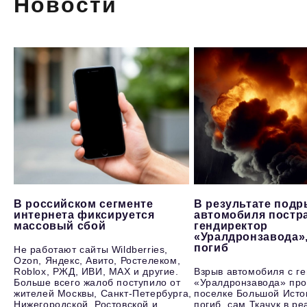
Новости
В российском сегменте
В результате под
интернета фиксируется
автомобиля постр
массовый сбой
гендиректор
«Уралдронзавода»
погиб
Не работают сайты Wildberries,
Ozon, Яндекс, Авито, Ростелеком,
Roblox, РЖД, ИВИ, MAX и другие.
Взрыв автомобиля с г
Больше всего жалоб поступило от
«Уралдронзавода» про
жителей Москвы, Санкт-Петербурга,
поселке Большой Исто
Нижегородской, Ростовской и
погиб, сам Ткачук в р