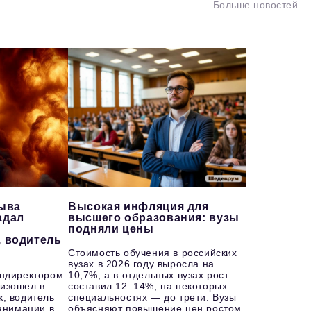
Больше новостей
рыва
Высокая инфляция для
адал
высшего образования: вузы
подняли цены
, водитель
Стоимость обучения в российских
вузах в 2026 году выросла на
ендиректором
10,7%, а в отдельных вузах рост
изошел в
составил 12–14%, на некоторых
к, водитель
специальностях — до трети. Вузы
еанимации в
объясняют повышение цен ростом