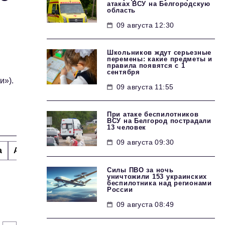
атаках ВСУ на Белгородскую
область
09 августа 12:30
Школьников ждут серьезные
перемены: какие предметы и
правила появятся с 1
сентября
и»).
09 августа 11:55
При атаке беспилотников
ВСУ на Белгород пострадали
13 человек
09 августа 09:30
а
Альтернатива
Стиль жизни
Тема номера
H
Силы ПВО за ночь
уничтожили 153 украинских
беспилотника над регионами
России
09 августа 08:49