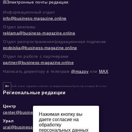
Электронные почты редакции:
Информационный отдел
info@business-magazine.online
Отдел рекламы
reklama@business-magazine.online
Отдел распространения/редакционная подписка
podpiska@business-magazine.online
Отдел по работе с партнерами
partner@business-magazine.online
Написать директору в телеграм
@mazov
или
MAX
16+
Сайт может содержать контент, не предназначенный для лиц младше 16-ти лет.
Региональные редакции
Центр
center@business-magazine.online
Нажимая кнопку вы
даете согласие на
Урал
обработку
ural@business-magazine.online
персональных данных