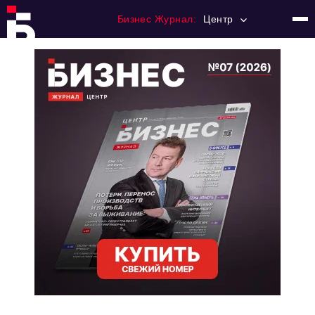
Бизнес Журнал:
Центр
Главная
Франчайзинг
Номера журнала
Контакты
Категории:
Новости
Регулирование
Премия "Тульский Бизнес"
История тульского предпринимательства
Альтернатива