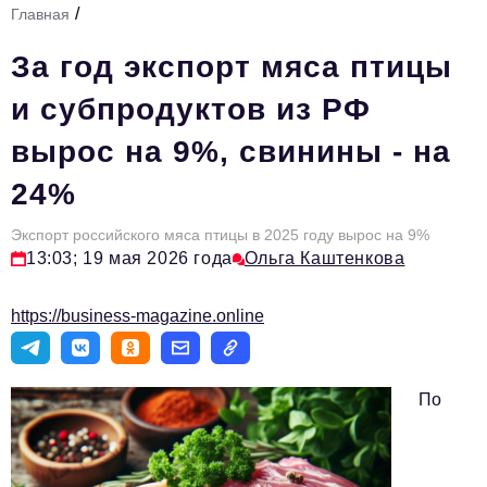
/
Главная
Стиль жизни
За год экспорт мяса птицы
Тема номера
и субпродуктов из РФ
HR
вырос на 9%, свинины - на
Персона номера
24%
Инфраструктура развития
Технологии и тренды
Экспорт российского мяса птицы в 2025 году вырос на 9%
13:03; 19 мая 2026 года
Ольга Каштенкова
Туризм
https://business-magazine.online
Импортозамещение
Мероприятия
По
Авторские материалы
Видео