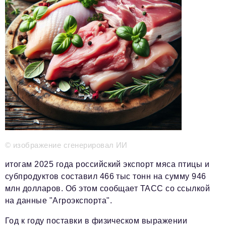
Телефон редакции:
+7 495 727-01-67
Электронные почты редакции:
Информационный отдел
info@business-magazine.online
Отдел рекламы
reklama@business-magazine.online
Отдел распространения/редакционная подписка
podpiska@business-magazine.online
Отдел по работе с партнерами
partner@business-magazine.online
© изображение сгенерировал ИИ
итогам 2025 года российский экспорт мяса птицы и
субпродуктов составил 466 тыс тонн на сумму 946
млн долларов. Об этом сообщает ТАСС со ссылкой
на данные "Агроэкспорта".
Год к году поставки в физическом выражении