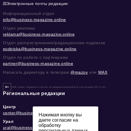
Электронные почты редакции:
Информационный отдел
info@business-magazine.online
Отдел рекламы
reklama@business-magazine.online
Отдел распространения/редакционная подписка
podpiska@business-magazine.online
Отдел по работе с партнерами
partner@business-magazine.online
Написать директору в телеграм
@mazov
или
MAX
16+
Сайт может содержать контент, не предназначенный для лиц младше 16-ти лет.
Региональные редакции
Центр
center@business-magazine.online
Нажимая кнопку вы
даете согласие на
Урал
обработку
ural@business-magazine.online
персональных данных