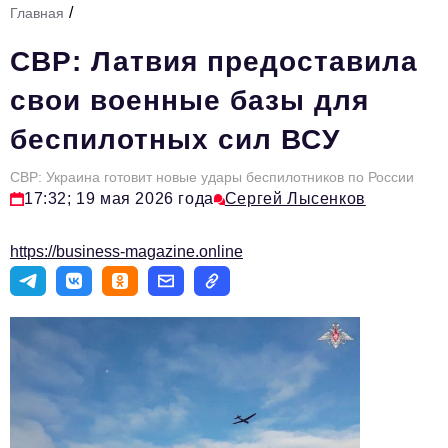
/
Главная
Стиль жизни
СВР: Латвия предоставила
Тема номера
свои военные базы для
HR
беспилотных сил ВСУ
Персона номера
СВР: Украина готовит новые удары беспилотников по России
Инфраструктура развития
17:32; 19 мая 2026 года
Сергей Лысенков
Технологии и тренды
https://business-magazine.online
Туризм
Импортозамещение
Мероприятия
Авторские материалы
Видео