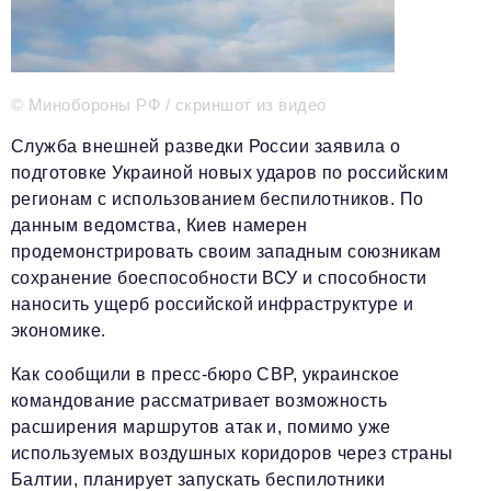
Телефон редакции:
+7 495 727-01-67
Электронные почты редакции:
Информационный отдел
info@business-magazine.online
© Минобороны РФ / скриншот из видео
Отдел рекламы
Служба внешней разведки России заявила о
reklama@business-magazine.online
подготовке Украиной новых ударов по российским
Отдел распространения/редакционная подписка
регионам с использованием беспилотников. По
podpiska@business-magazine.online
данным ведомства, Киев намерен
Отдел по работе с партнерами
продемонстрировать своим западным союзникам
partner@business-magazine.online
сохранение боеспособности ВСУ и способности
наносить ущерб российской инфраструктуре и
экономике.
Как сообщили в пресс-бюро СВР, украинское
командование рассматривает возможность
расширения маршрутов атак и, помимо уже
используемых воздушных коридоров через страны
Балтии, планирует запускать беспилотники