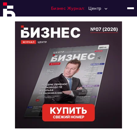
Бизнес Журнал:
Центр
Главная
Франчайзинг
Номера журнала
Контакты
Категории:
Новости
Регулирование
Премия "Тульский Бизнес"
История тульского предпринимательства
Альтернатива