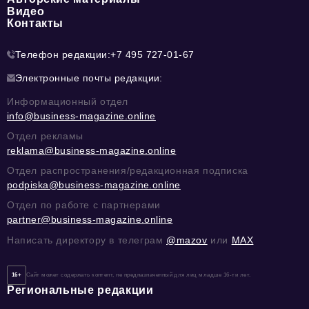
Видео
Контакты
Телефон редакции:
+7 495 727-01-67
Электронные почты редакции:
Информационный отдел
info@business-magazine.online
Отдел рекламы
reklama@business-magazine.online
Отдел распространения/редакционная подписка
podpiska@business-magazine.online
Отдел по работе с партнерами
partner@business-magazine.online
Написать директору в телеграм
@mazov
или
MAX
16+
Сайт может содержать контент, не предназначенный для лиц младше 16-ти лет.
Региональные редакции