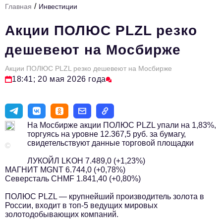
/
Главная
Инвестиции
Стиль жизни
Акции ПОЛЮС PLZL резко
Тема номера
дешевеют на Мосбирже
HR
Акции ПОЛЮС PLZL резко дешевеют на Мосбирже
Персона номера
18:41; 20 мая 2026 года
Инфраструктура развития
Технологии и тренды
На Мосбирже акции ПОЛЮС PLZL упали на 1,83%,
Туризм
торгуясь на уровне 12.367,5 руб. за бумагу,
свидетельствуют данные торговой площадки
Импортозамещение
©
ЛУКОЙЛ LKOH 7.489,0 (+1,23%)
Мероприятия
МАГНИТ MGNT 6.744,0 (+0,78%)
Северсталь CHMF 1.841,40 (+0,80%)
Авторские материалы
ПОЛЮС PLZL — крупнейший производитель золота в
Видео
России, входит в топ-5 ведущих мировых
золотодобывающих компаний.