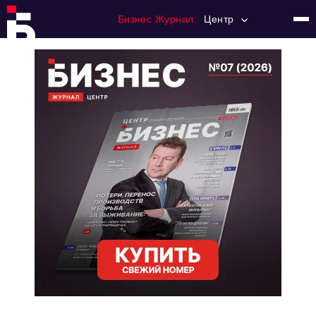
Бизнес Журнал:
Центр
Главная
Франчайзинг
Номера журнала
Контакты
Категории:
Новости
Регулирование
Премия "Тульский Бизнес"
История тульского предпринимательства
Альтернатива