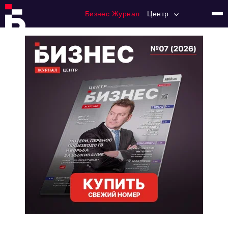
Бизнес Журнал:
Центр
Главная
Франчайзинг
Номера журнала
Контакты
Категории:
Новости
Регулирование
Премия "Тульский Бизнес"
История тульского предпринимательства
Альтернатива