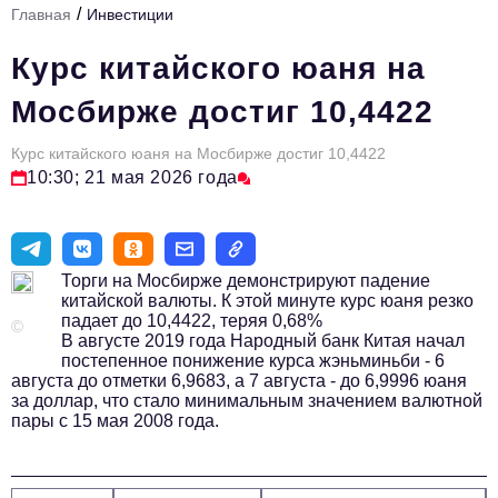
/
Главная
Инвестиции
Стиль жизни
Курс китайского юаня на
Тема номера
Мосбирже достиг 10,4422
HR
Курс китайского юаня на Мосбирже достиг 10,4422
Персона номера
10:30; 21 мая 2026 года
Инфраструктура развития
Технологии и тренды
Торги на Мосбирже демонстрируют падение
Туризм
китайской валюты. К этой минуте курс юаня резко
падает до 10,4422, теряя 0,68%
Импортозамещение
©
В августе 2019 года Народный банк Китая начал
постепенное понижение курса жэньминьби - 6
Мероприятия
августа до отметки 6,9683, а 7 августа - до 6,9996 юаня
за доллар, что стало минимальным значением валютной
Авторские материалы
пары с 15 мая 2008 года.
Видео