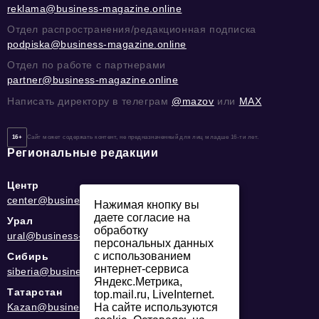
reklama@business-magazine.online
Отдел распространения/редакционная подписка
podpiska@business-magazine.online
Отдел по работе с партнерами
partner@business-magazine.online
Написать директору в телеграм
@mazov
или
MAX
16+
Сайт может содержать контент, не предназначенный для лиц младше 16-ти лет.
Региональные редакции
Центр
center@business-magazine.online
Нажимая кнопку вы
даете согласие на
Урал
обработку
ural@business-magazine.online
персональных данных
с использованием
Сибирь
интернет-сервиса
siberia@business-magazine.online
Яндекс.Метрика,
Татарстан
top.mail.ru, LiveInternet.
Kazan@business-magazine.online
На сайте используются