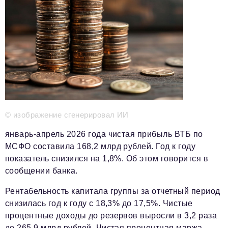
Телефон редакции:
+7 495 727-01-67
Электронные почты редакции:
Информационный отдел
info@business-magazine.online
Отдел рекламы
reklama@business-magazine.online
Отдел распространения/редакционная подписка
podpiska@business-magazine.online
Отдел по работе с партнерами
© изображение сгенерировал ИИ
partner@business-magazine.online
январь-апрель 2026 года чистая прибыль ВТБ по
МСФО составила 168,2 млрд рублей. Год к году
показатель снизился на 1,8%. Об этом говорится в
сообщении банка.
Рентабельность капитала группы за отчетный период
снизилась год к году с 18,3% до 17,5%. Чистые
процентные доходы до резервов выросли в 3,2 раза
до 265,9 млрд рублей. Чистая процентная маржа