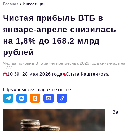
/
Главная
Инвестиции
Стиль жизни
Чистая прибыль ВТБ в
Тема номера
январе-апреле снизилась
HR
на 1,8% до 168,2 млрд
Персона номера
рублей
Инфраструктура развития
Технологии и тренды
Чистая прибыль ВТБ за четыре месяца 2026 года снизилась на
1,8%
10:39; 28 мая 2026 года
Ольга Каштенкова
Туризм
Импортозамещение
https://business-magazine.online
Мероприятия
Авторские материалы
За
Видео