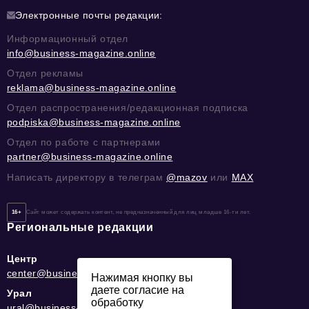
Электронные почты редакции:
Информационный отдел
info@business-magazine.online
Отдел рекламы
reklama@business-magazine.online
Отдел распространения/редакционная подписка
podpiska@business-magazine.online
Отдел по работе с партнерами
partner@business-magazine.online
Написать директору в телеграм
@mazov
или
MAX
16+
Сайт может содержать контент, не предназначенный для лиц младше 16-ти лет.
Региональные редакции
Центр
center@business-magazine.online
Нажимая кнопку вы
даете согласие на
Урал
обработку
ural@business-magazine.online