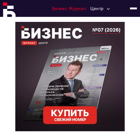
Бизнес Журнал:
Центр
Главная
Франчайзинг
Номера журнала
Контакты
Категории:
Новости
Регулирование
Премия "Тульский Бизнес"
История тульского предпринимательства
Альтернатива