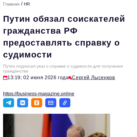
/
Главная
HR
Стиль жизни
Путин обязал соискателей
Тема номера
гражданства РФ
HR
предоставлять справку о
Персона номера
судимости
Инфраструктура развития
Технологии и тренды
Путин подписал указ о справке о судимости для получения
гражданства
13:19; 02 июня 2026 года
Сергей Лысенков
Туризм
Импортозамещение
https://business-magazine.online
Мероприятия
Авторские материалы
Видео