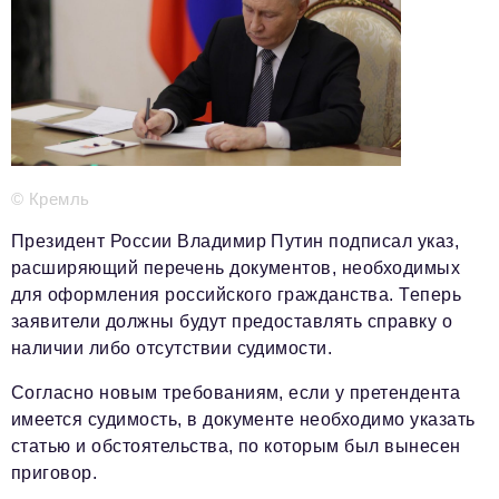
Телефон редакции:
+7 495 727-01-67
Электронные почты редакции:
Информационный отдел
info@business-magazine.online
Отдел рекламы
reklama@business-magazine.online
Отдел распространения/редакционная подписка
© Кремль
podpiska@business-magazine.online
Президент России Владимир Путин подписал указ,
Отдел по работе с партнерами
расширяющий перечень документов, необходимых
partner@business-magazine.online
для оформления российского гражданства. Теперь
заявители должны будут предоставлять справку о
наличии либо отсутствии судимости.
Согласно новым требованиям, если у претендента
имеется судимость, в документе необходимо указать
статью и обстоятельства, по которым был вынесен
приговор.