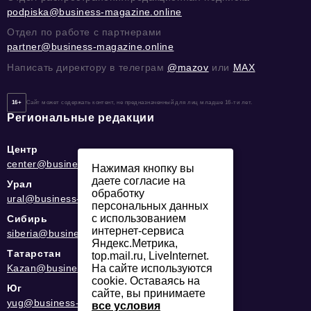
podpiska@business-magazine.online
Отдел по работе с партнерами
partner@business-magazine.online
Написать директору в телеграм
@mazov
или
MAX
16+
Сайт может содержать контент, не предназначенный для лиц младше 16-ти лет.
Региональные редакции
Центр
center@business-magazine.online
Нажимая кнопку вы
даете согласие на
Урал
обработку
ural@business-magazine.online
персональных данных
с использованием
Сибирь
интернет-сервиса
siberia@business-magazine.online
Яндекс.Метрика,
Татарстан
top.mail.ru, LiveInternet.
На сайте используются
Kazan@business-magazine.online
cookie. Оставаясь на
Юг
сайте, вы принимаете
yug@business-magazine.online
все условия