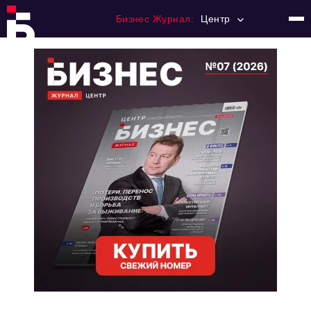
Бизнес Журнал:
Центр
Главная
Франчайзинг
Номера журнала
Контакты
Категории:
Новости
Регулирование
Премия "Тульский Бизнес"
История тульского предпринимательства
Альтернатива