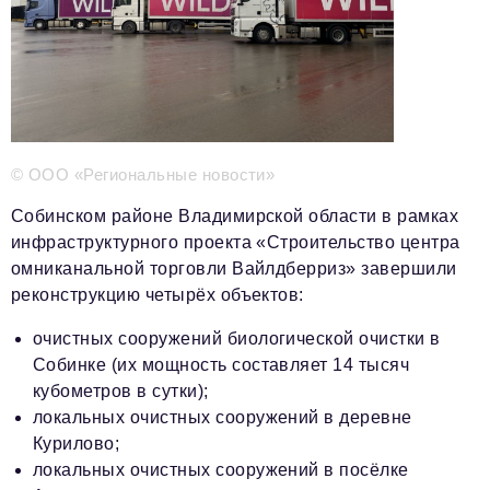
Телефон редакции:
+7 495 727-01-67
Электронные почты редакции:
Информационный отдел
info@business-magazine.online
Отдел рекламы
reklama@business-magazine.online
© ООО «Региональные новости»
Отдел распространения/редакционная подписка
podpiska@business-magazine.online
Собинском районе Владимирской области в рамках
инфраструктурного проекта «Строительство центра
Отдел по работе с партнерами
partner@business-magazine.online
омниканальной торговли Вайлдберриз» завершили
реконструкцию четырёх объектов:
очистных сооружений биологической очистки в
Собинке (их мощность составляет 14 тысяч
кубометров в сутки);
локальных очистных сооружений в деревне
Курилово;
локальных очистных сооружений в посёлке