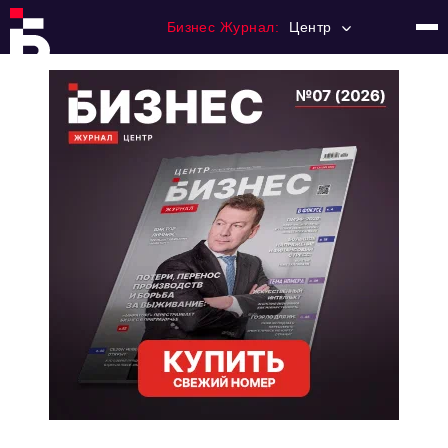
Бизнес Журнал:
Центр
Главная
Франчайзинг
Номера журнала
Контакты
Категории:
Новости
Регулирование
Премия "Тульский Бизнес"
История тульского предпринимательства
Альтернатива