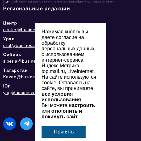
16+
Сайт может содержать контент, не предназначенный для лиц младше 16-ти лет.
Региональные редакции
Центр
center@business-magazine.online
Нажимая кнопку вы
даете согласие на
Урал
обработку
ural@business-magazine.online
персональных данных
с использованием
Сибирь
интернет-сервиса
siberia@business-magazine.online
Яндекс.Метрика,
Татарстан
top.mail.ru, LiveInternet.
На сайте используются
Kazan@business-magazine.online
cookie. Оставаясь на
Юг
сайте, вы принимаете
yug@business-magazine.online
все условия
использования.
Вы можете
настроить
или
отклонить и
покинуть сайт
Принять