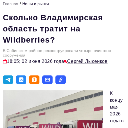
/
Главная
Ниши и рынки
Стиль жизни
Сколько Владимирская
Тема номера
область тратит на
HR
Wildberries?
Персона номера
В Собинском районе реконструировали четыре очистных
Инфраструктура развития
сооружения
18:05; 02 июня 2026 года
Сергей Лысенков
Технологии и тренды
Туризм
Импортозамещение
К
Мероприятия
концу
Авторские материалы
мая
2026
Видео
года в