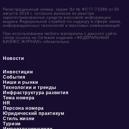
Регистрационный номер: серия Эл № ФС77-73398 от 03
августа 2018 г. согласно выписке из реестра
зарегистрированных средств массовой информации
выдана Федеральной службой по надзору в сфере связи,
информационных технологий и массовых коммуникаций.
При использовании любого материала с данного сайта
гипер-ссылка на Сетевое издание «ФЕДЕРАЛЬНЫЙ
БИЗНЕС ЖУРНАЛ» обязательна.
Новости
Инвестиции
События
Ниши и рынки
Технологии и тренды
Инфраструктура развития
Тема номера
HR
Персона номера
Юридический практикум
Стиль жизни
Туризм
Импортозамещение