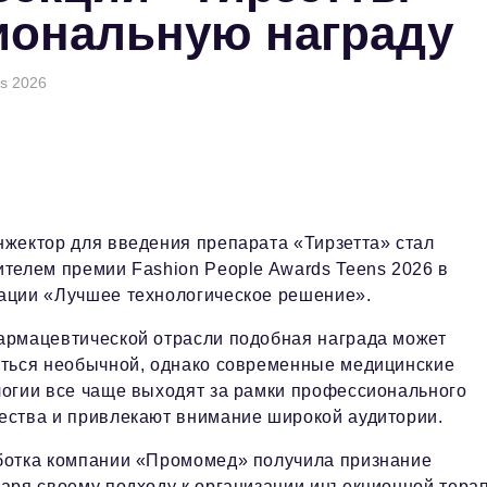
иональную награду
ns 2026
нжектор для введения препарата «Тирзетта» стал
телем премии Fashion People Awards Teens 2026 в
ации «Лучшее технологическое решение».
армацевтической отрасли подобная награда может
аться необычной, однако современные медицинские
логии все чаще выходят за рамки профессионального
ества и привлекают внимание широкой аудитории.
ботка компании «Промомед» получила признание
аря своему подходу к организации инъекционной тера