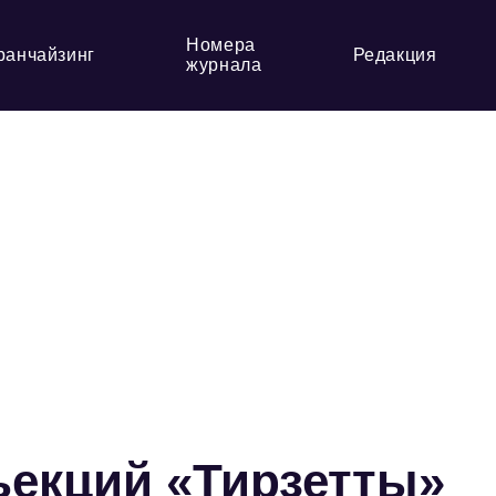
Номера
ранчайзинг
Редакция
журнала
ъекций «Тирзетты»