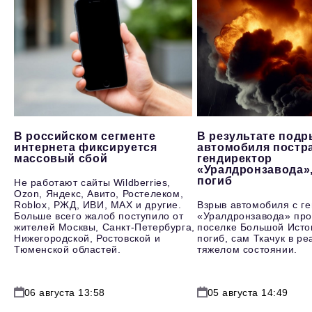
В российском сегменте
В результате под
интернета фиксируется
автомобиля постр
массовый сбой
гендиректор
«Уралдронзавода»
погиб
Не работают сайты Wildberries,
Ozon, Яндекс, Авито, Ростелеком,
Roblox, РЖД, ИВИ, MAX и другие.
Взрыв автомобиля с г
Больше всего жалоб поступило от
«Уралдронзавода» про
жителей Москвы, Санкт-Петербурга,
поселке Большой Исто
Нижегородской, Ростовской и
погиб, сам Ткачук в р
Тюменской областей.
тяжелом состоянии.
06 августа 13:58
05 августа 14:49