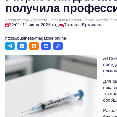
получила професс
Автоинжектор «Тирзетта» победил в Fashion People Awards Tee
22:01; 11 июня 2026 года
Татьяна Ермакова
https://business-magazine.online
Автои
победи
номин
Для ф
показ
техно
сообщ
Разра
благод