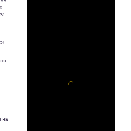
е
ее
ся
ого
и на