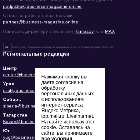
podpiska@business-magazine.online
Отдел по работе с партнерами
partner@business-magazine.online
Написать директору в телеграм
@mazov
или
MAX
16+
Сайт может содержать контент, не предназначенный для лиц младше 16-ти лет.
Региональные редакции
Центр
center@business-magazine.online
Нажимая кнопку вы
даете согласие на
Урал
обработку
ural@business-magazine.online
персональных данных
с использованием
Сибирь
интернет-сервиса
siberia@business-magazine.online
Яндекс.Метрика,
Татарстан
top.mail.ru, LiveInternet.
Kazan@business-magazine.online
На сайте используются
cookie. Оставаясь на
Юг
сайте, вы принимаете
yug@business-magazine.online
все условия