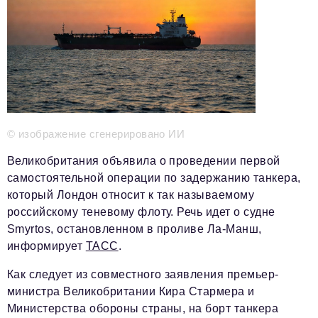
Телефон редакции:
+7 495 727-01-67
Электронные почты редакции:
Информационный отдел
info@business-magazine.online
Отдел рекламы
reklama@business-magazine.online
Отдел распространения/редакционная подписка
© изображение сгенерировано ИИ
podpiska@business-magazine.online
Отдел по работе с партнерами
Великобритания объявила о проведении первой
partner@business-magazine.online
самостоятельной операции по задержанию танкера,
который Лондон относит к так называемому
российскому теневому флоту. Речь идет о судне
Smyrtos, остановленном в проливе Ла-Манш,
информирует
ТАСС
.
Как следует из совместного заявления премьер-
министра Великобритании Кира Стармера и
Министерства обороны страны, на борт танкера