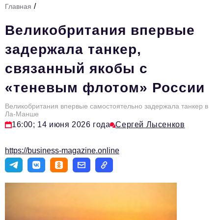
/
Главная
Стиль жизни
Великобритания впервые
Тема номера
задержала танкер,
HR
связанный якобы с
Персона номера
«теневым флотом» России
Инфраструктура развития
Технологии и тренды
Великобритания впервые самостоятельно задержала танкер в
Ла-Манше
16:00; 14 июня 2026 года
Сергей Лысенков
Туризм
Импортозамещение
https://business-magazine.online
Мероприятия
Авторские материалы
Видео