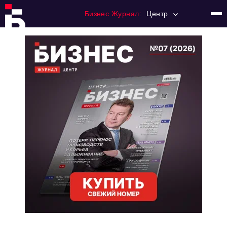
Бизнес Журнал:
Центр
Главная
Франчайзинг
Номера журнала
Контакты
Категории:
Новости
Регулирование
Премия "Тульский Бизнес"
История тульского предпринимательства
Альтернатива