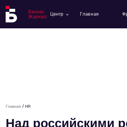
Бизнес
Центр
Главная
Ф
Журнал:
/
Главная
HR
Над российскими р