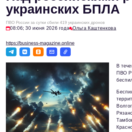
украинских БПЛА
ПВО России за сутки сбили 419 украинских дронов
08:06; 30 июня 2026 года
Ольга Каштенкова
https://business-magazine.online
В теч
ПВО Р
беспи
Беспи
терри
Волгог
Рязанс
Тамбов
Красно