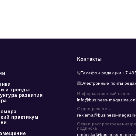
Контакты
Телефон редакции:
+7 49
ии
Электронные почты реда
ынки
ии и тренды
Информационный отдел
уктура развития
info@business-magazine.onl
ера
Отдел рекламы
номера
reklama@business-magazine
кий практикум
зни
Отдел распространения/р
подписка
амещение
podpiska@business-magazin