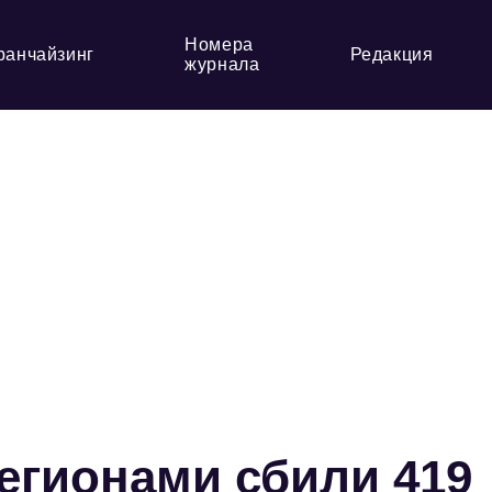
Номера
ранчайзинг
Редакция
журнала
егионами сбили 419