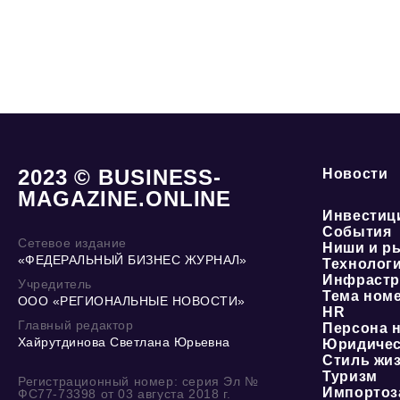
2023 © BUSINESS-
Новости
MAGAZINE.ONLINE
Инвестиц
События
Сетевое издание
Ниши и р
«ФЕДЕРАЛЬНЫЙ БИЗНЕС ЖУРНАЛ»
Технолог
Инфрастр
Учредитель
Тема ном
ООО «РЕГИОНАЛЬНЫЕ НОВОСТИ»
HR
Главный редактор
Персона 
Хайрутдинова Светлана Юрьевна
Юридичес
Стиль жи
Туризм
Регистрационный номер: серия Эл №
Импортоз
ФС77-73398 от 03 августа 2018 г.