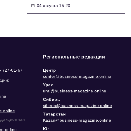
04 августа 15:20
Региональные редакции
5 727-01-67
Центр
center@business-magazine.online
кции:
Урал
ural@business-magazine.online
ine
Сибирь
siberia@business-magazine.online
.online
Татарстан
едакционная
Kazan@business-magazine.online
Юг
e.online