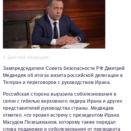
Телефон редакции:
+7 495 727-01-67
Электронные почты редакции:
Информационный отдел
info@business-magazine.online
Отдел рекламы
reklama@business-magazine.online
Отдел распространения/редакционная подписка
podpiska@business-magazine.online
© Дмитрий Медведев
Отдел по работе с партнерами
Зампредседателя Совета безопасности РФ Дмитрий
partner@business-magazine.online
Медведев об итогах визита российской делегации в
Тегеран и переговоров с руководством Ирана.
Российская сторона выразила соболезнования в
связи с гибелью верховного лидера Ирана и других
представителей руководства страны. Медведев
отметил, что провел встречу с президентом Ирана
Масудом Пезешкианом, которому также передал
слова поддержки и соболезнования от президента