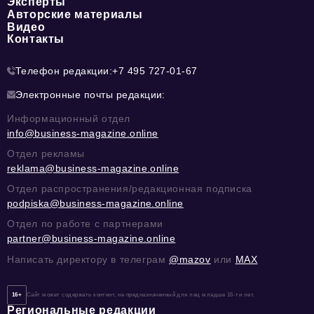
Эксперты
Авторские материалы
Видео
Контакты
Телефон редакции:
+7 495 727-01-67
Электронные почты редакции:
Информационный отдел
info@business-magazine.online
Отдел рекламы
reklama@business-magazine.online
Отдел распространения/редакционная подписка
podpiska@business-magazine.online
Отдел по работе с партнерами
partner@business-magazine.online
Написать директору в телеграм
@mazov
или
MAX
16+
Сайт может содержать контент, не предназначенный для лиц младше 16-ти лет.
Региональные редакции