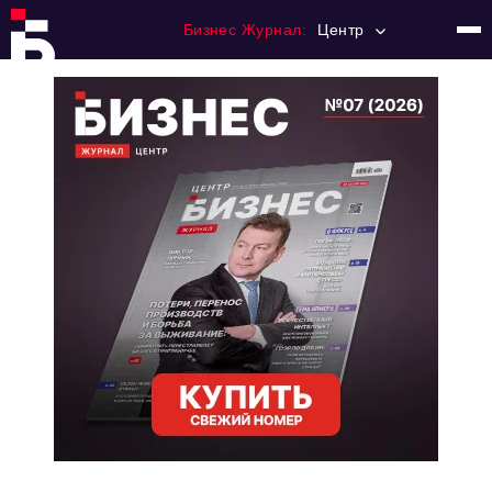
Бизнес Журнал:
Центр
Главная
Франчайзинг
Номера журнала
Контакты
Категории:
Новости
Регулирование
Премия "Тульский Бизнес"
История тульского предпринимательства
Альтернатива