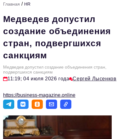
/
Главная
HR
Стиль жизни
Медведев допустил
Тема номера
создание объединения
HR
стран, подвергшихся
Персона номера
санкциям
Инфраструктура развития
Технологии и тренды
Медведев допустил создание объединения стран,
подвергшихся санкциям
11:19; 04 июля 2026 года
Сергей Лысенков
Туризм
Импортозамещение
https://business-magazine.online
Мероприятия
Авторские материалы
Видео