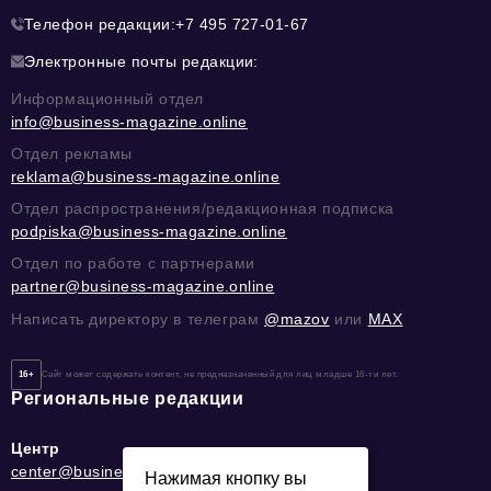
Телефон редакции:
+7 495 727-01-67
Электронные почты редакции:
Информационный отдел
info@business-magazine.online
Отдел рекламы
reklama@business-magazine.online
Отдел распространения/редакционная подписка
podpiska@business-magazine.online
Отдел по работе с партнерами
partner@business-magazine.online
Написать директору в телеграм
@mazov
или
MAX
16+
Сайт может содержать контент, не предназначенный для лиц младше 16-ти лет.
Региональные редакции
Центр
center@business-magazine.online
Нажимая кнопку вы