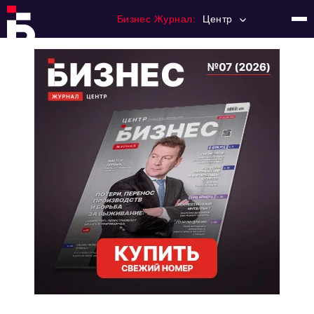
Бизнес Журнал:
Центр
Главная
Франчайзинг
Номера журнала
Контакты
Категории:
Новости
Регулирование
Премия "Тульский Бизнес"
История тульского предпринимательства
Альтернатива