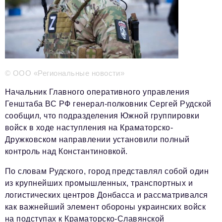
Телефон редакции:
+7 495 727-01-67
Электронные почты редакции:
Информационный отдел
info@business-magazine.online
Отдел рекламы
reklama@business-magazine.online
© ООО «Региональные новости»
Отдел распространения/редакционная подписка
Начальник Главного оперативного управления
podpiska@business-magazine.online
Генштаба ВС РФ генерал-полковник Сергей Рудской
Отдел по работе с партнерами
сообщил, что подразделения Южной группировки
partner@business-magazine.online
войск в ходе наступления на Краматорско-
Дружковском направлении установили полный
контроль над Константиновкой.
По словам Рудского, город представлял собой один
из крупнейших промышленных, транспортных и
логистических центров Донбасса и рассматривался
как важнейший элемент обороны украинских войск
на подступах к Краматорско-Славянской