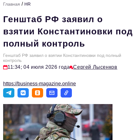
/
Главная
HR
Стиль жизни
Генштаб РФ заявил о
Тема номера
взятии Константиновки под
HR
полный контроль
Персона номера
Генштаб РФ заявил о взятии Константиновки под полный
Инфраструктура развития
контроль
11:34; 04 июля 2026 года
Сергей Лысенков
Технологии и тренды
Туризм
https://business-magazine.online
Импортозамещение
Мероприятия
Авторские материалы
Видео