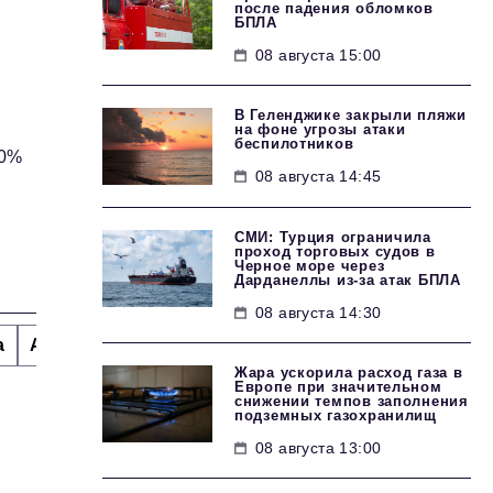
после падения обломков
БПЛА
08 августа 15:00
В Геленджике закрыли пляжи
на фоне угрозы атаки
беспилотников
10%
08 августа 14:45
СМИ: Турция ограничила
проход торговых судов в
Черное море через
Дарданеллы из-за атак БПЛА
08 августа 14:30
а
Альтернатива
Стиль жизни
Тема номера
H
Жара ускорила расход газа в
Европе при значительном
снижении темпов заполнения
подземных газохранилищ
08 августа 13:00