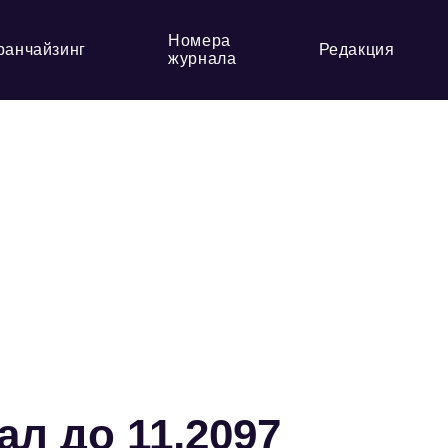
Номера
ранчайзинг
Редакция
журнала
ал до 11,2097