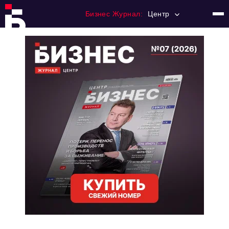
Бизнес Журнал:
Центр
Главная
Франчайзинг
Номера журнала
Контакты
Категории:
Новости
Регулирование
Премия "Тульский Бизнес"
История тульского предпринимательства
Альтернатива