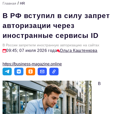
/
Главная
HR
Стиль жизни
В РФ вступил в силу запрет
Тема номера
авторизации через
HR
иностранные сервисы ID
Персона номера
В России запретили иностранную авторизацию на сайтах
Инфраструктура развития
09:45; 07 июля 2026 года
Ольга Каштенкова
Технологии и тренды
https://business-magazine.online
Туризм
Импортозамещение
В
Мероприятия
Авторские материалы
Видео