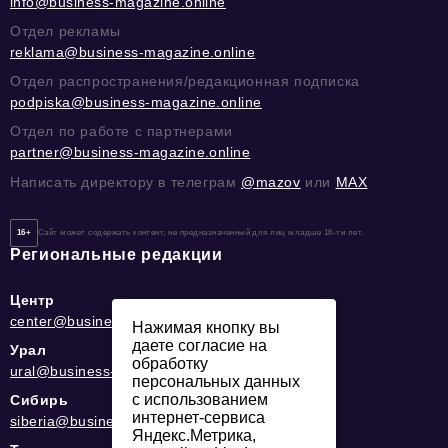
info@business-magazine.online
Отдел рекламы
reklama@business-magazine.online
Отдел распространения/редакционная подписка
podpiska@business-magazine.online
Отдел по работе с партнерами
partner@business-magazine.online
Написать директору в телеграм
@mazov
или
MAX
16+
Сайт может содержать контент, не предназначенный для лиц младше 16-ти лет.
Региональные редакции
Центр
center@business-magazine.online
Нажимая кнопку вы
даете согласие на
Урал
обработку
ural@business-magazine.online
персональных данных
с использованием
Сибирь
интернет-сервиса
siberia@business-magazine.online
Яндекс.Метрика,