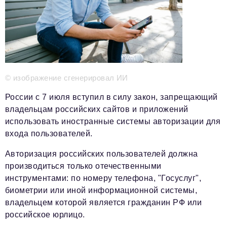
Телефон редакции:
+7 495 727-01-67
Электронные почты редакции:
Информационный отдел
info@business-magazine.online
Отдел рекламы
reklama@business-magazine.online
© изображение сгенерировал ИИ
Отдел распространения/редакционная подписка
России с 7 июля вступил в силу закон, запрещающий
podpiska@business-magazine.online
владельцам российских сайтов и приложений
Отдел по работе с партнерами
использовать иностранные системы авторизации для
partner@business-magazine.online
входа пользователей.
Авторизация российских пользователей должна
производиться только отечественными
инструментами: по номеру телефона, "Госуслуг",
биометрии или иной информационной системы,
владельцем которой является гражданин РФ или
российское юрлицо.