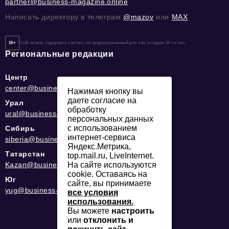
partner@business-magazine.online
Написать директору в телеграм
@mazov
или
MAX
16+
Сайт может содержать контент, не предназначенный для лиц младше 16-ти лет.
Региональные редакции
Центр
center@business-magazine.online
Нажимая кнопку вы
даете согласие на
Урал
обработку
ural@business-magazine.online
персональных данных
с использованием
Сибирь
интернет-сервиса
siberia@business-magazine.online
Яндекс.Метрика,
Татарстан
top.mail.ru, LiveInternet.
На сайте используются
Kazan@business-magazine.online
cookie. Оставаясь на
Юг
сайте, вы принимаете
yug@business-magazine.online
все условия
использования.
Вы можете
настроить
или
отклонить и