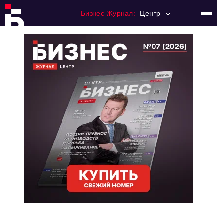
Бизнес Журнал:
Центр
Главная
Франчайзинг
Номера журнала
Контакты
Категории:
Новости
Регулирование
Премия "Тульский Бизнес"
История тульского предпринимательства
Альтернатива