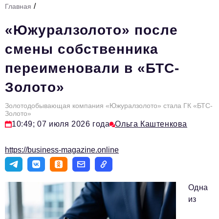
/
Главная
Стиль жизни
«Южуралзолото» после
Тема номера
смены собственника
HR
переименовали в «БТС-
Персона номера
Золото»
Инфраструктура развития
Технологии и тренды
Золотодобывающая компания «Южуралзолото» стала ГК «БТС-
Золото»
10:49; 07 июля 2026 года
Ольга Каштенкова
Туризм
Импортозамещение
https://business-magazine.online
Мероприятия
Авторские материалы
Одна
Видео
из