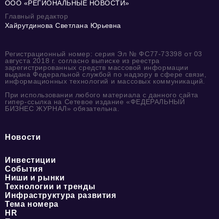
ООО «РЕГИОНАЛЬНЫЕ НОВОСТИ»
Главный редактор
Хайрутдинова Светлана Юрьевна
Регистрационный номер: серия Эл № ФС77-73398 от 03
августа 2018 г. согласно выписке из реестра
зарегистрированных средств массовой информации
выдана Федеральной службой по надзору в сфере связи,
информационных технологий и массовых коммуникаций.
При использовании любого материала с данного сайта
гипер-ссылка на Сетевое издание «ФЕДЕРАЛЬНЫЙ
БИЗНЕС ЖУРНАЛ» обязательна.
Новости
Инвестиции
События
Ниши и рынки
Технологии и тренды
Инфраструктура развития
Тема номера
HR