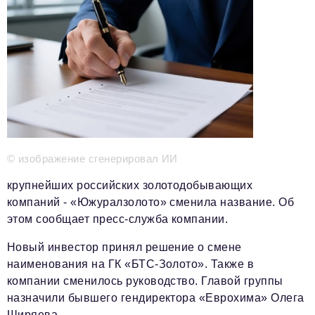
Телефон редакции:
+7 495 727-01-67
Электронные почты редакции:
Информационный отдел
info@business-magazine.online
Отдел рекламы
reklama@business-magazine.online
Отдел распространения/редакционная подписка
podpiska@business-magazine.online
Отдел по работе с партнерами
© изображение сгенерировал ИИ
partner@business-magazine.online
крупнейших российских золотодобывающих
компаний - «Южуралзолото» сменила название. Об
этом сообщает пресс-служба компании.
Новый инвестор принял решение о смене
наименования на ГК «БТС-Золото». Также в
компании сменилось руководство. Главой группы
назначили бывшего гендиректора «Еврохима» Олега
Ширяева.