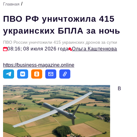
/
Главная
Стиль жизни
ПВО РФ уничтожила 415
Тема номера
украинских БПЛА за ночь
HR
ПВО России уничтожили 415 украинских дронов за сутки
Персона номера
08:16; 08 июля 2026 года
Ольга Каштенкова
Инфраструктура развития
https://business-magazine.online
Технологии и тренды
Туризм
В
Импортозамещение
Мероприятия
Авторские материалы
Видео