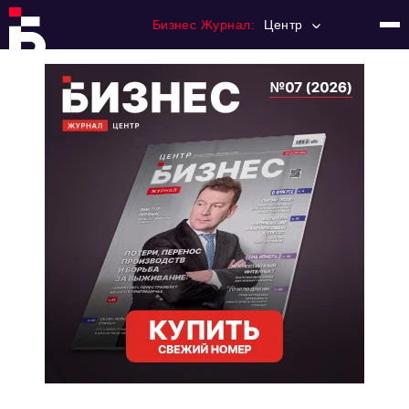
Бизнес Журнал:
Центр
Главная
Франчайзинг
Номера журнала
Контакты
Категории:
Новости
Регулирование
Премия "Тульский Бизнес"
История тульского предпринимательства
Альтернатива