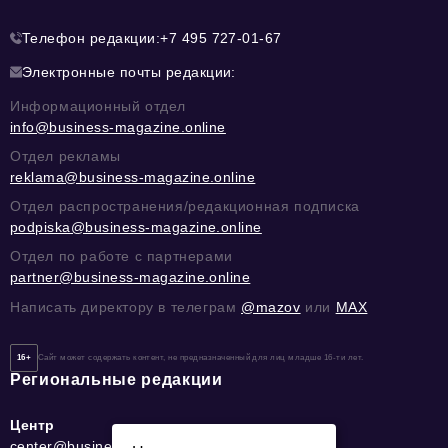
Телефон редакции:
+7 495 727-01-67
Электронные почты редакции:
Информационный отдел
info@business-magazine.online
Отдел рекламы
reklama@business-magazine.online
Отдел распространения/редакционная подписка
podpiska@business-magazine.online
Отдел по работе с партнерами
partner@business-magazine.online
Написать директору в телеграм
@mazov
или
MAX
16+
Сайт может содержать контент, не предназначенный для лиц младше 16-ти лет.
Региональные редакции
Центр
center@business-magazine.online