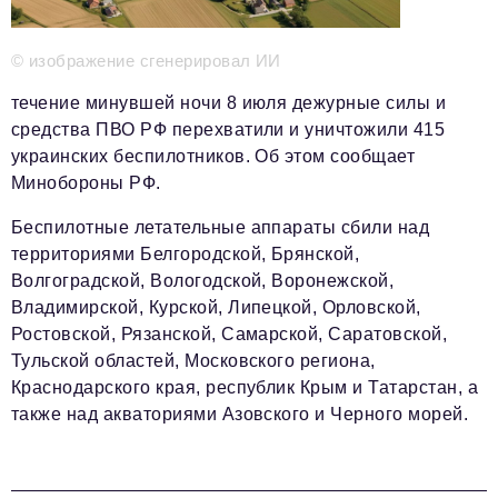
Телефон редакции:
+7 495 727-01-67
Электронные почты редакции:
© изображение сгенерировал ИИ
Информационный отдел
течение минувшей ночи 8 июля дежурные силы и
info@business-magazine.online
средства ПВО РФ перехватили и уничтожили 415
Отдел рекламы
украинских беспилотников. Об этом сообщает
reklama@business-magazine.online
Минобороны РФ.
Отдел распространения/редакционная подписка
podpiska@business-magazine.online
Беспилотные летательные аппараты сбили над
Отдел по работе с партнерами
территориями Белгородской, Брянской,
partner@business-magazine.online
Волгоградской, Вологодской, Воронежской,
Владимирской, Курской, Липецкой, Орловской,
Ростовской, Рязанской, Самарской, Саратовской,
Тульской областей, Московского региона,
Краснодарского края, республик Крым и Татарстан, а
также над акваториями Азовского и Черного морей.