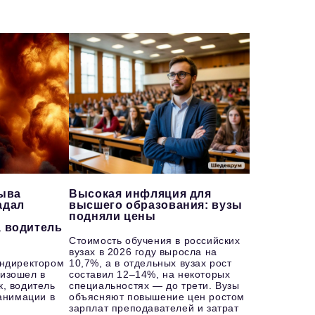
рыва
Высокая инфляция для
адал
высшего образования: вузы
подняли цены
, водитель
Стоимость обучения в российских
вузах в 2026 году выросла на
ендиректором
10,7%, а в отдельных вузах рост
изошел в
составил 12–14%, на некоторых
к, водитель
специальностях — до трети. Вузы
еанимации в
объясняют повышение цен ростом
зарплат преподавателей и затрат