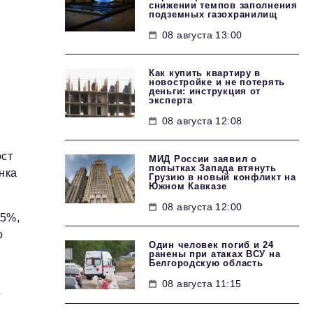
снижении темпов заполнения
подземных газохранилищ
08 августа 13:00
Как купить квартиру в
новостройке и не потерять
деньги: инструкция от
эксперта
08 августа 12:08
ост
МИД России заявил о
попытках Запада втянуть
нка
Грузию в новый конфликт на
Южном Кавказе
08 августа 12:00
 5%,
о
Один человек погиб и 24
ранены при атаках ВСУ на
Белгородскую область
08 августа 11:15
г
и