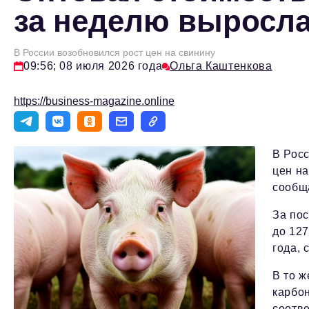
за неделю выросла
В России возобновился рост цен на свинину
09:56; 08 июля 2026 года
Ольга Каштенкова
https://business-magazine.online
В Росс
цен на
сообщ
За по
до 127
года, 
В то ж
карбон
соотве