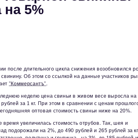
 на 5%
ии после длительного цикла снижения возобновился р
 свинину. Об этом со ссылкой на данные участников ры
ает
"Коммерсантъ"
.
следнюю неделю цена свиньи в живом весе выросла на
 рублей за 1 кг. При этом в сравнении с ценам прошлог
сегодняшняя оптовая стоимость свиньи ниже на 20%.
е время увеличилась стоимость отрубов. Так, шея и
ад подорожали на 2%, до 490 рублей и 265 рублей за к
тственно, полутуша и грудинка - на 3%, до 185 рублей 