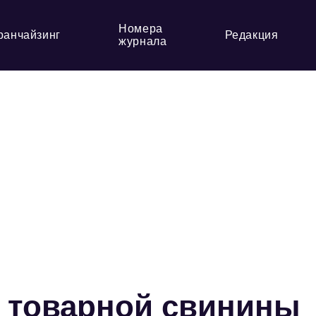
Номера
ранчайзинг
Редакция
журнала
 товарной свинины