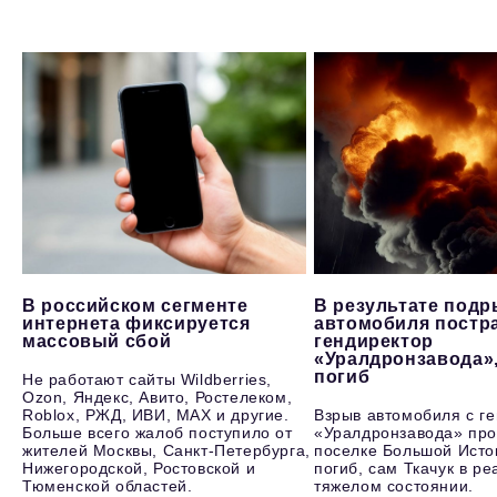
В российском сегменте
В результате под
интернета фиксируется
автомобиля постр
массовый сбой
гендиректор
«Уралдронзавода»
погиб
Не работают сайты Wildberries,
Ozon, Яндекс, Авито, Ростелеком,
Roblox, РЖД, ИВИ, MAX и другие.
Взрыв автомобиля с г
Больше всего жалоб поступило от
«Уралдронзавода» про
жителей Москвы, Санкт-Петербурга,
поселке Большой Исто
Нижегородской, Ростовской и
погиб, сам Ткачук в р
Тюменской областей.
тяжелом состоянии.