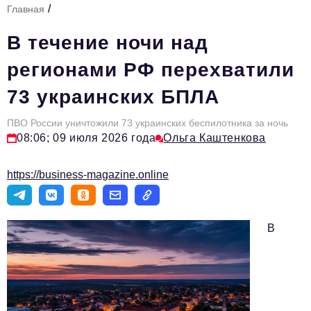
/
Главная
Стиль жизни
В течение ночи над
Тема номера
регионами РФ перехватили
HR
73 украинских БПЛА
Персона номера
ПВО России уничтожили 73 украинских беспилотника за ночь
Инфраструктура развития
08:06; 09 июля 2026 года
Ольга Каштенкова
Технологии и тренды
https://business-magazine.online
Туризм
Импортозамещение
В
Мероприятия
Авторские материалы
Видео