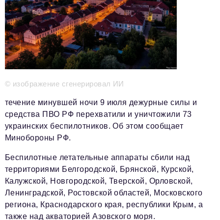
Телефон редакции:
+7 495 727-01-67
Электронные почты редакции:
Информационный отдел
info@business-magazine.online
Отдел рекламы
reklama@business-magazine.online
© изображение сгенерировал ИИ
Отдел распространения/редакционная подписка
podpiska@business-magazine.online
течение минувшей ночи 9 июля дежурные силы и
Отдел по работе с партнерами
средства ПВО РФ перехватили и уничтожили 73
partner@business-magazine.online
украинских беспилотников. Об этом сообщает
Минобороны РФ.
Беспилотные летательные аппараты сбили над
территориями Белгородской, Брянской, Курской,
Калужской, Новгородской, Тверской, Орловской,
Ленинградской, Ростовской областей, Московского
региона, Краснодарского края, республики Крым, а
также над акваторией Азовского моря.