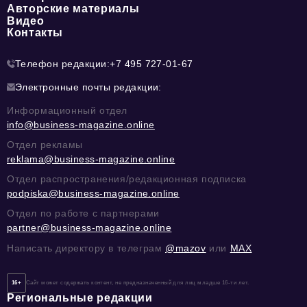
Авторские материалы
Видео
Контакты
Телефон редакции:
+7 495 727-01-67
Электронные почты редакции:
Информационный отдел
info@business-magazine.online
Отдел рекламы
reklama@business-magazine.online
Отдел распространения/редакционная подписка
podpiska@business-magazine.online
Отдел по работе с партнерами
partner@business-magazine.online
Написать директору в телеграм
@mazov
или
MAX
16+
Сайт может содержать контент, не предназначенный для лиц младше 16-ти лет.
Региональные редакции