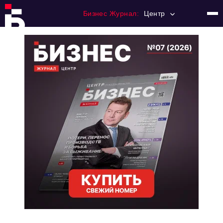
Бизнес Журнал:
Центр
Главная
Франчайзинг
Номера журнала
Контакты
Категории:
Новости
Регулирование
Премия "Тульский Бизнес"
История тульского предпринимательства
Альтернатива