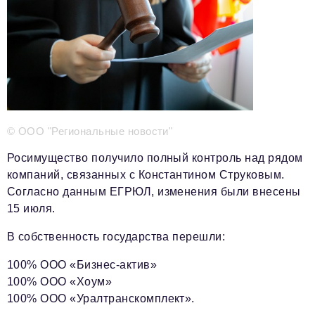
Телефон редакции:
+7 495 727-01-67
Электронные почты редакции:
Информационный отдел
info@business-magazine.online
Отдел рекламы
reklama@business-magazine.online
Отдел распространения/редакционная подписка
© ООО "Региональные новости"
podpiska@business-magazine.online
Отдел по работе с партнерами
Росимущество получило полный контроль над рядом
partner@business-magazine.online
компаний, связанных с Константином Струковым.
Согласно данным ЕГРЮЛ, изменения были внесены
15 июля.
В собственность государства перешли:
100% ООО «Бизнес-актив»
100% ООО «Хоум»
100% ООО «Уралтранскомплект».