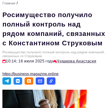
/
Главная
Стиль жизни
Росимущество получило
Тема номера
полный контроль над
HR
рядом компаний, связанных
Персона номера
с Константином Струковым
Инфраструктура развития
Технологии и тренды
Росимущество получило полный контроль над рядом компаний,
связанных со Струковым
10:14; 16 июля 2025 года
Чудакова Анастасия
Туризм
Импортозамещение
https://business-magazine.online
Мероприятия
Авторские материалы
Видео