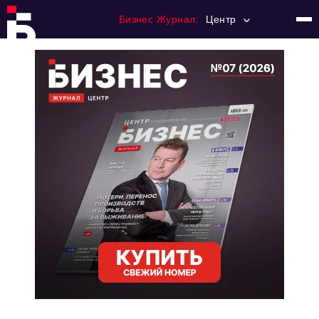
Бизнес Журнал:
Центр
Главная
Франчайзинг
Номера журнала
Контакты
Категории:
Новости
Регулирование
Премия "Тульский Бизнес"
История тульского предпринимательства
Альтернатива