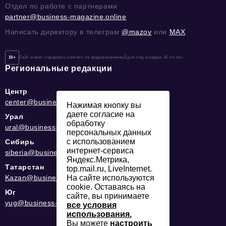
Отдел по работе с партнерами
partner@business-magazine.online
Написать директору в телеграм
@mazov
или
MAX
16+
Сайт может содержать контент, не предназначенный для лиц младше 16-ти лет.
Региональные редакции
Центр
center@business-magazine.online
Нажимая кнопку вы
даете согласие на
Урал
обработку
ural@business-magazine.online
персональных данных
с использованием
Сибирь
интернет-сервиса
siberia@business-magazine.online
Яндекс.Метрика,
Татарстан
top.mail.ru, LiveInternet.
На сайте используются
Kazan@business-magazine.online
cookie. Оставаясь на
Юг
сайте, вы принимаете
yug@business-magazine.online
все условия
использования.
Вы можете
настроить