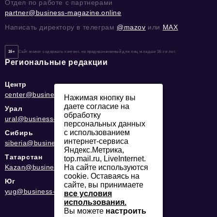
Отдел по работе с партнерами
partner@business-magazine.online
Написать директору в телеграм
@mazov
или
MAX
16+
Сайт может содержать контент, не предназначенный для лиц младше 16-ти лет.
Региональные редакции
Центр
center@business-magazine.online
Нажимая кнопку вы
даете согласие на
Урал
обработку
ural@business-magazine.online
персональных данных
с использованием
Сибирь
интернет-сервиса
siberia@business-magazine.online
Яндекс.Метрика,
Татарстан
top.mail.ru, LiveInternet.
Kazan@business-magazine.online
На сайте используются
cookie. Оставаясь на
Юг
сайте, вы принимаете
yug@business-magazine.online
все условия
использования.
Вы можете
настроить