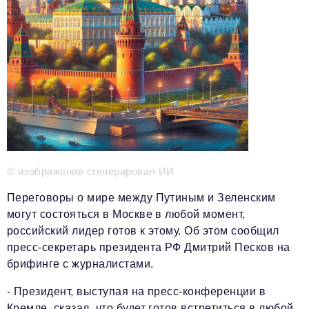
Телефон редакции:
+7 495 727-01-67
Электронные почты редакции:
Информационный отдел
info@business-magazine.online
Отдел рекламы
reklama@business-magazine.online
Отдел распространения/редакционная подписка
podpiska@business-magazine.online
Отдел по работе с партнерами
partner@business-magazine.online
© изображение сгенерировал ИИ
Переговоры о мире между Путиным и Зеленским
могут состояться в Москве в любой момент,
российский лидер готов к этому. Об этом сообщил
пресс-секретарь президента РФ Дмитрий Песков на
брифинге с журналистами.
- Президент, выступая на пресс-конференции в
Кремле, сказал, что будет готов встретиться в любой