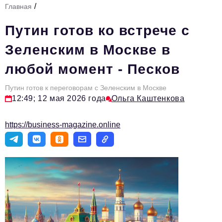
/
Главная
Стиль жизни
Путин готов ко встрече с
Тема номера
Зеленским в Москве в
HR
любой момент - Песков
Персона номера
Путин готов к переговорам с Зеленским в Москве
Инфраструктура развития
12:49; 12 мая 2026 года
Ольга Каштенкова
Технологии и тренды
https://business-magazine.online
Туризм
Импортозамещение
Мероприятия
Авторские материалы
Видео