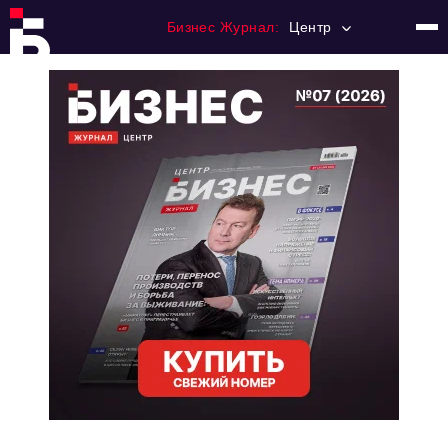
Бизнес Журнал:
Центр
Главная
Франчайзинг
Номера журнала
Контакты
Категории:
Новости
Регулирование
Премия "Тульский Бизнес"
История тульского предпринимательства
Альтернатива