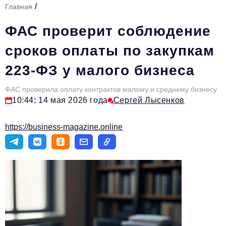
/
Главная
Стиль жизни
ФАС проверит соблюдение
Тема номера
сроков оплаты по закупкам
HR
223-ФЗ у малого бизнеса
Персона номера
ФАС проверила оплату контрактов малому и среднему бизнесу
Инфраструктура развития
10:44; 14 мая 2026 года
Сергей Лысенков
Технологии и тренды
https://business-magazine.online
Туризм
Импортозамещение
Мероприятия
Авторские материалы
Видео