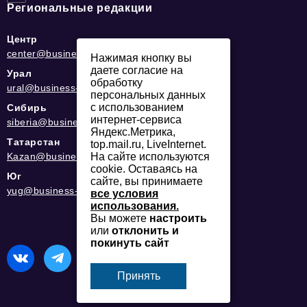
Региональные редакции
Центр
center@business-magazine.online
Нажимая кнопку вы
даете согласие на
Урал
обработку
ural@business-magazine.online
персональных данных
с использованием
Сибирь
интернет-сервиса
siberia@business-magazine.online
Яндекс.Метрика,
Татарстан
top.mail.ru, LiveInternet.
На сайте используются
Kazan@business-magazine.online
cookie. Оставаясь на
Юг
сайте, вы принимаете
yug@business-magazine.online
все условия
использования.
Вы можете
настроить
или
отклонить и
покинуть сайт
Принять