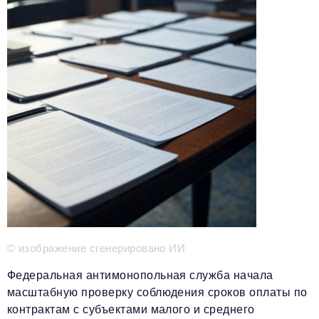
Телефон редакции:
+7 495 727-01-67
Электронные почты редакции:
Информационный отдел
info@business-magazine.online
Отдел рекламы
reklama@business-magazine.online
Отдел распространения/редакционная подписка
podpiska@business-magazine.online
Отдел по работе с партнерами
partner@business-magazine.online
© изображение сгенерировано ИИ
Федеральная антимонопольная служба начала
масштабную проверку соблюдения сроков оплаты по
контрактам с субъектами малого и среднего