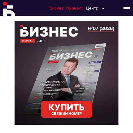
Бизнес Журнал:
Центр
Главная
Франчайзинг
Номера журнала
Контакты
Категории:
Новости
Регулирование
Премия "Тульский Бизнес"
История тульского предпринимательства
Альтернатива