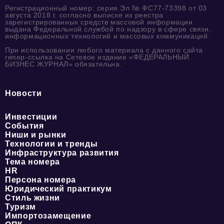
Регистрационный номер: серия Эл № ФС77-73398 от 03
августа 2018 г. согласно выписке из реестра
зарегистрированных средств массовой информации
выдана Федеральной службой по надзору в сфере связи,
информационных технологий и массовых коммуникаций.
При использовании любого материала с данного сайта
гипер-ссылка на Сетевое издание «ФЕДЕРАЛЬНЫЙ
БИЗНЕС ЖУРНАЛ» обязательна.
Новости
Инвестиции
События
Ниши и рынки
Технологии и тренды
Инфраструктура развития
Тема номера
HR
Персона номера
Юридический практикум
Стиль жизни
Туризм
Импортозамещение