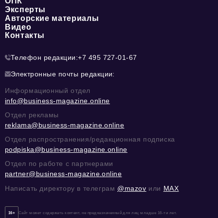
ОПК
Эксперты
Авторские материалы
Видео
Контакты
Телефон редакции:
+7 495 727-01-67
Электронные почты редакции:
Информационный отдел
info@business-magazine.online
Отдел рекламы
reklama@business-magazine.online
Отдел распространения/редакционная подписка
podpiska@business-magazine.online
Отдел по работе с партнерами
partner@business-magazine.online
Написать директору в телеграм
@mazov
или
MAX
16+
Сайт может содержать контент, не предназначенный для лиц младше 16-ти лет.