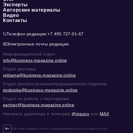
Эксперты
Авторские материалы
Видео
Контакты
Телефон редакции:
+7 495 727-01-67
Электронные почты редакции:
Информационный отдел
info@business-magazine.online
Отдел рекламы
reklama@business-magazine.online
Отдел распространения/редакционная подписка
podpiska@business-magazine.online
Отдел по работе с партнерами
partner@business-magazine.online
Написать директору в телеграм
@mazov
или
MAX
16+
Сайт может содержать контент, не предназначенный для лиц младше 16-ти лет.