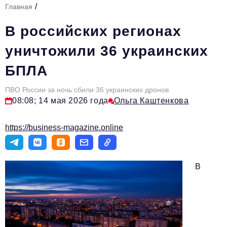
/
Главная
Стиль жизни
В российских регионах
Тема номера
уничтожили 36 украинских
HR
БПЛА
Персона номера
ПВО России за ночь сбили 36 украинских дронов
Инфраструктура развития
08:08; 14 мая 2026 года
Ольга Каштенкова
Технологии и тренды
https://business-magazine.online
Туризм
Импортозамещение
В
Мероприятия
Авторские материалы
Видео