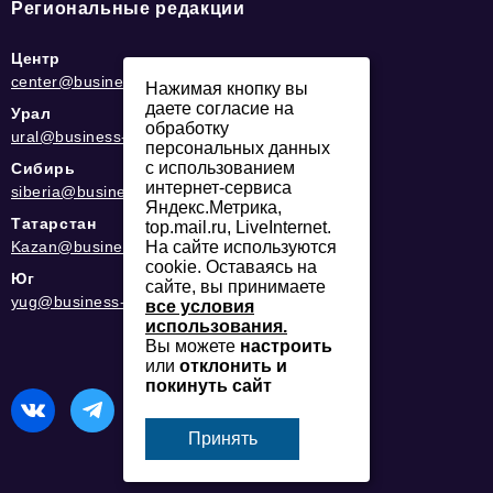
Региональные редакции
Центр
center@business-magazine.online
Нажимая кнопку вы
даете согласие на
Урал
обработку
ural@business-magazine.online
персональных данных
с использованием
Сибирь
интернет-сервиса
siberia@business-magazine.online
Яндекс.Метрика,
Татарстан
top.mail.ru, LiveInternet.
Kazan@business-magazine.online
На сайте используются
cookie. Оставаясь на
Юг
сайте, вы принимаете
yug@business-magazine.online
все условия
использования.
Вы можете
настроить
или
отклонить и
покинуть сайт
Принять