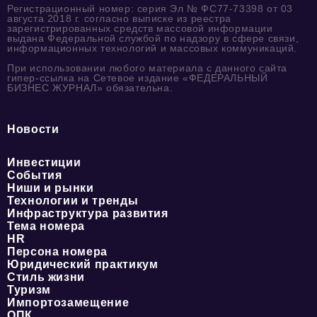
Регистрационный номер: серия Эл № ФС77-73398 от 03
августа 2018 г. согласно выписке из реестра
зарегистрированных средств массовой информации
выдана Федеральной службой по надзору в сфере связи,
информационных технологий и массовых коммуникаций.
При использовании любого материала с данного сайта
гипер-ссылка на Сетевое издание «ФЕДЕРАЛЬНЫЙ
БИЗНЕС ЖУРНАЛ» обязательна.
Новости
Инвестиции
События
Ниши и рынки
Технологии и тренды
Инфраструктура развития
Тема номера
HR
Персона номера
Юридический практикум
Стиль жизни
Туризм
Импортозамещение
ОПК