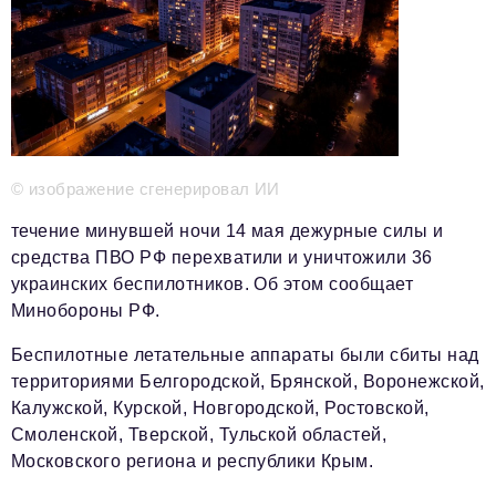
Телефон редакции:
+7 495 727-01-67
Электронные почты редакции:
Информационный отдел
info@business-magazine.online
Отдел рекламы
reklama@business-magazine.online
© изображение сгенерировал ИИ
Отдел распространения/редакционная подписка
podpiska@business-magazine.online
течение минувшей ночи 14 мая дежурные силы и
Отдел по работе с партнерами
средства ПВО РФ перехватили и уничтожили 36
partner@business-magazine.online
украинских беспилотников. Об этом сообщает
Минобороны РФ.
Беспилотные летательные аппараты были сбиты над
территориями Белгородской, Брянской, Воронежской,
Калужской, Курской, Новгородской, Ростовской,
Смоленской, Тверской, Тульской областей,
Московского региона и республики Крым.