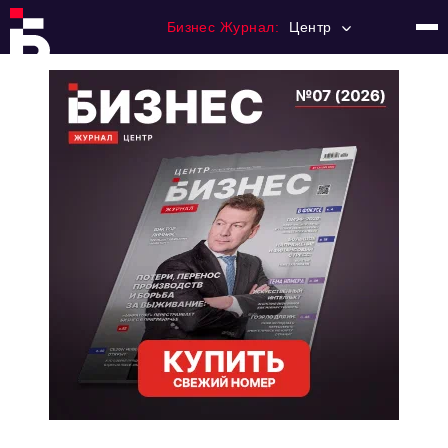
Бизнес Журнал:
Центр
Главная
Франчайзинг
Номера журнала
Контакты
Категории:
Новости
Регулирование
Премия "Тульский Бизнес"
История тульского предпринимательства
Альтернатива