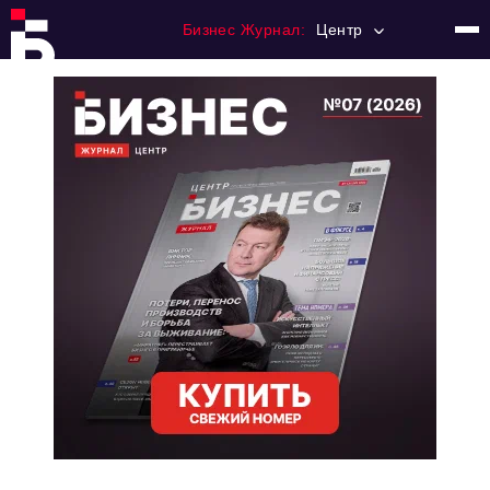
Бизнес Журнал:
Центр
Главная
Франчайзинг
Номера журнала
Контакты
Категории:
Новости
Регулирование
Премия "Тульский Бизнес"
История тульского предпринимательства
Альтернатива