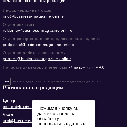
Электронные почты редакции:
Информационный отдел
info@business-magazine.online
Отдел рекламы
reklama@business-magazine.online
Отдел распространения/редакционная подписка
podpiska@business-magazine.online
Отдел по работе с партнерами
partner@business-magazine.online
Написать директору в телеграм
@mazov
или
MAX
16+
Сайт может содержать контент, не предназначенный для лиц младше 16-ти лет.
Региональные редакции
Центр
center@business-magazine.online
Нажимая кнопку вы
даете согласие на
Урал
обработку
ural@business-magazine.online
персональных данных