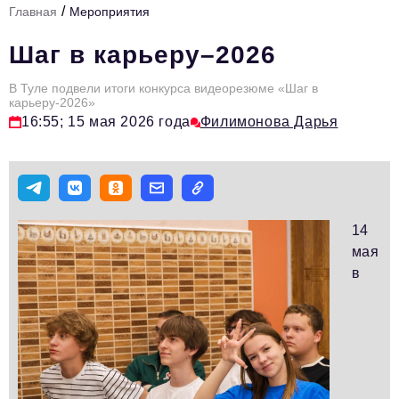
/
Главная
Мероприятия
Стиль жизни
Шаг в карьеру–2026
Тема номера
В Туле подвели итоги конкурса видеорезюме «Шаг в
HR
карьеру-2026»
16:55; 15 мая 2026 года
Филимонова Дарья
Персона номера
Инфраструктура развития
Технологии и тренды
Туризм
14
мая
Импортозамещение
в
Мероприятия
Авторские материалы
Видео