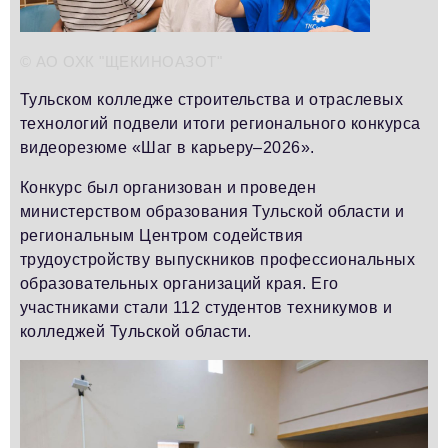
Телефон редакции:
+7 495 727-01-67
Электронные почты редакции:
© АО ОХК "ЩЕКИНОАЗОТ"
Информационный отдел
info@business-magazine.online
Тульском колледже строительства и отраслевых
Отдел рекламы
технологий подвели итоги регионального конкурса
reklama@business-magazine.online
видеорезюме «Шаг в карьеру–2026».
Отдел распространения/редакционная подписка
Конкурс был организован и проведен
podpiska@business-magazine.online
министерством образования Тульской области и
Отдел по работе с партнерами
региональным Центром содействия
partner@business-magazine.online
трудоустройству выпускников профессиональных
образовательных организаций края. Его
участниками стали 112 студентов техникумов и
колледжей Тульской области.