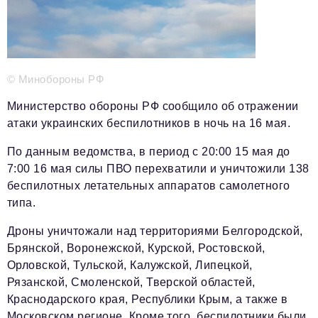
Телефон редакции:
+7 495 727-01-67
Электронные почты редакции:
Информационный отдел
info@business-magazine.online
© Минобороны РФ
Отдел рекламы
reklama@business-magazine.online
Министерство обороны РФ сообщило об отражении
Отдел распространения/редакционная подписка
атаки украинских беспилотников в ночь на 16 мая.
podpiska@business-magazine.online
По данным ведомства, в период с 20:00 15 мая до
Отдел по работе с партнерами
7:00 16 мая силы ПВО перехватили и уничтожили 138
partner@business-magazine.online
беспилотных летательных аппаратов самолетного
типа.
Дроны уничтожали над территориями Белгородской,
Брянской, Воронежской, Курской, Ростовской,
Орловской, Тульской, Калужской, Липецкой,
Рязанской, Смоленской, Тверской областей,
Краснодарского края, Республики Крым, а также в
Московском регионе. Кроме того, беспилотники были