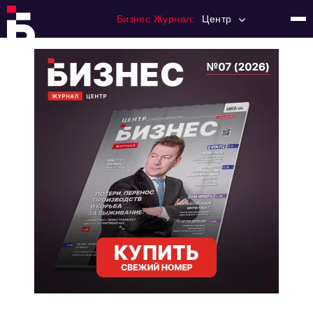
Бизнес Журнал:
Центр
Главная
Франчайзинг
Номера журнала
Контакты
Категории:
Новости
Регулирование
Премия "Тульский Бизнес"
История тульского предпринимательства
Альтернатива