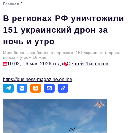
/
Главная
Стиль жизни
В регионах РФ уничтожили
Тема номера
151 украинский дрон за
HR
ночь и утро
Персона номера
Минобороны сообщило о перехвате 151 украинского дрона
Инфраструктура развития
ночью и утром 16 мая
10:03; 16 мая 2026 года
Сергей Лысенков
Технологии и тренды
Туризм
https://business-magazine.online
Импортозамещение
Мероприятия
Авторские материалы
Видео