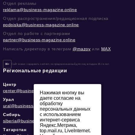
Отдел рекламы
reklama@business-magazine.online
Отдел распространения/редакционная подписка
podpiska@business-magazine.online
Отдел по работе с партнерами
partner@business-magazine.online
Написать директору в телеграм
@mazov
или
MAX
16+
Сайт может содержать контент, не предназначенный для лиц младше 16-ти лет.
Региональные редакции
Центр
center@business-magazine.online
Нажимая кнопку вы
даете согласие на
Урал
обработку
ural@business-magazine.online
персональных данных
с использованием
Сибирь
интернет-сервиса
siberia@business-magazine.online
Яндекс.Метрика,
Татарстан
top.mail.ru, LiveInternet.