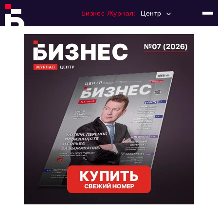
Бизнес Журнал:
Центр
Главная
Франчайзинг
Номера журнала
Контакты
Категории:
Новости
Регулирование
Премия "Тульский Бизнес"
История тульского предпринимательства
Альтернатива