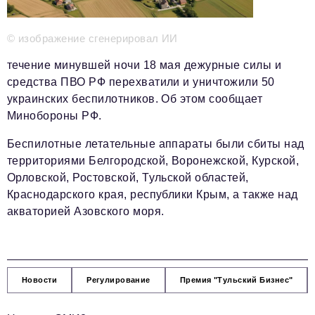
Телефон редакции:
+7 495 727-01-67
Электронные почты редакции:
© изображение сгенерировал ИИ
Информационный отдел
течение минувшей ночи 18 мая дежурные силы и
info@business-magazine.online
средства ПВО РФ перехватили и уничтожили 50
Отдел рекламы
украинских беспилотников. Об этом сообщает
reklama@business-magazine.online
Минобороны РФ.
Отдел распространения/редакционная подписка
podpiska@business-magazine.online
Беспилотные летательные аппараты были сбиты над
Отдел по работе с партнерами
территориями Белгородской, Воронежской, Курской,
partner@business-magazine.online
Орловской, Ростовской, Тульской областей,
Краснодарского края, республики Крым, а также над
акваторией Азовского моря.
Новости
Регулирование
Премия "Тульский Бизнес"