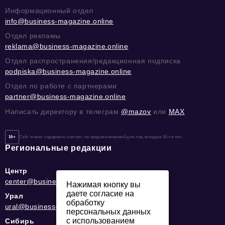
Информационный отдел
info@business-magazine.online
Отдел рекламы
reklama@business-magazine.online
Отдел распространения/редакционная подписка
podpiska@business-magazine.online
Отдел по работе с партнерами
partner@business-magazine.online
Написать директору в телеграм
@mazov
или
MAX
16+
Сайт может содержать контент, не предназначенный для лиц младше 16-ти лет.
Региональные редакции
Центр
center@business-magazine.online
Нажимая кнопку вы
даете согласие на
Урал
обработку
ural@business-magazine.online
персональных данных
с использованием
Сибирь