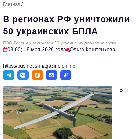
/
Главная
Стиль жизни
В регионах РФ уничтожили
Тема номера
50 украинских БПЛА
HR
ПВО России уничтожили 50 украинских дронов за сутки
Персона номера
08:00; 18 мая 2026 года
Ольга Каштенкова
Инфраструктура развития
https://business-magazine.online
Технологии и тренды
Туризм
В
Импортозамещение
Мероприятия
Авторские материалы
Видео