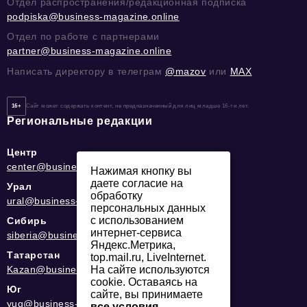
Отдел распространения/редакционная подписка
podpiska@business-magazine.online
Отдел по работе с партнерами
partner@business-magazine.online
Написать директору в телеграм
@mazov
или
MAX
16+
Сайт может содержать контент, не предназначенный для лиц младше 16-ти лет.
Региональные редакции
Центр
center@business-magazine.online
Нажимая кнопку вы
даете согласие на
Урал
обработку
ural@business-magazine.online
персональных данных
с использованием
Сибирь
интернет-сервиса
siberia@business-magazine.online
Яндекс.Метрика,
Татарстан
top.mail.ru, LiveInternet.
Kazan@business-magazine.online
На сайте используются
cookie. Оставаясь на
Юг
сайте, вы принимаете
yug@business-magazine.online
все условия