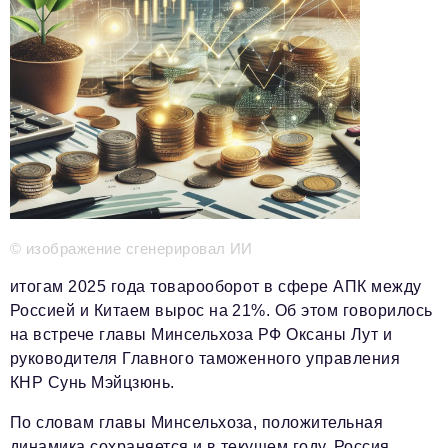
Телефон редакции:
+7 495 727-01-67
Электронные почты редакции:
Информационный отдел
info@business-magazine.online
Отдел рекламы
reklama@business-magazine.online
Отдел распространения/редакционная подписка
podpiska@business-magazine.online
Отдел по работе с партнерами
partner@business-magazine.online
© изображение сгенерировал ИИ
итогам 2025 года товарооборот в сфере АПК между
Россией и Китаем вырос на 21%. Об этом говорилось
на встрече главы Минсельхоза РФ Оксаны Лут и
руководителя Главного таможенного управления
КНР Сунь Мэйцзюнь.
По словам главы Минсельхоза, положительная
динамика сохраняется и в текущем году. Россия