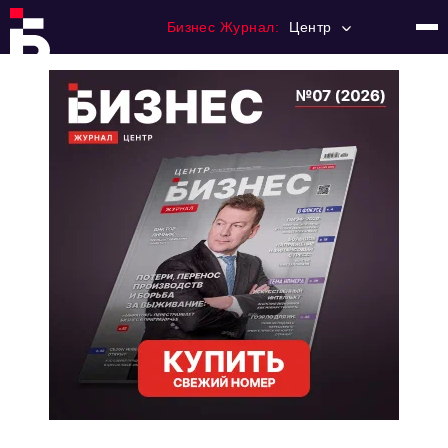
Бизнес Журнал:
Центр
Главная
Франчайзинг
Номера журнала
Контакты
Категории:
Новости
Регулирование
Премия "Тульский Бизнес"
История тульского предпринимательства
Альтернатива