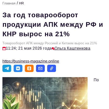
/
Главная
HR
Стиль жизни
За год товарооборот
Тема номера
продукции АПК между РФ и
HR
КНР вырос на 21%
Персона номера
Товарооборот АПК между Россией и Китаем вырос на 21%
Инфраструктура развития
11:24; 21 мая 2026 года
Ольга Каштенкова
Технологии и тренды
https://business-magazine.online
Туризм
Импортозамещение
По
Мероприятия
Авторские материалы
Видео