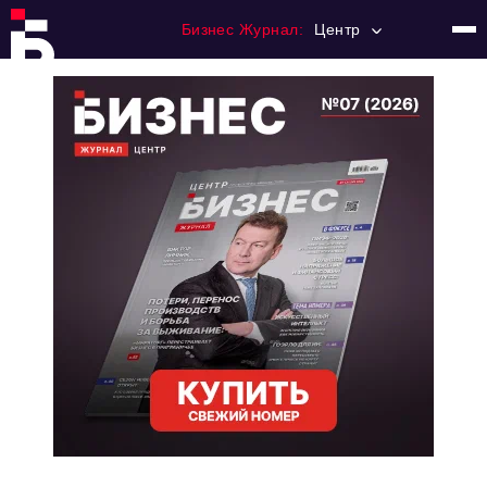
Бизнес Журнал:
Центр
Главная
Франчайзинг
Номера журнала
Контакты
Категории:
Новости
Регулирование
Премия "Тульский Бизнес"
История тульского предпринимательства
Альтернатива