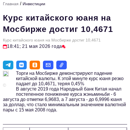
/
Главная
Инвестиции
Стиль жизни
Курс китайского юаня на
Тема номера
Мосбирже достиг 10,4671
HR
Курс китайского юаня на Мосбирже достиг 10,4671
Персона номера
18:41; 21 мая 2026 года
Инфраструктура развития
Технологии и тренды
Торги на Мосбирже демонстрируют падение
Туризм
китайской валюты. К этой минуте курс юаня резко
падает до 10,4671, теряя 0,45%
Импортозамещение
©
В августе 2019 года Народный банк Китая начал
постепенное понижение курса жэньминьби - 6
Мероприятия
августа до отметки 6,9683, а 7 августа - до 6,9996 юаня
за доллар, что стало минимальным значением валютной
Авторские материалы
пары с 15 мая 2008 года.
Видео