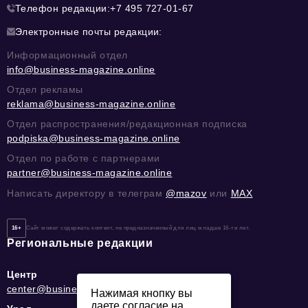
Телефон редакции:
+7 495 727-01-67
Электронные почты редакции:
Информационный отдел
info@business-magazine.online
Отдел рекламы
reklama@business-magazine.online
Отдел распространения/редакционная подписка
podpiska@business-magazine.online
Отдел по работе с партнерами
partner@business-magazine.online
Написать директору в телеграм
@mazov
или
MAX
16+
Сайт может содержать контент, не предназначенный для лиц младше 16-ти лет.
Региональные редакции
Центр
center@business-magazine.online
Нажимая кнопку вы
даете согласие на