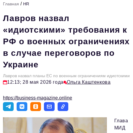
/
Главная
HR
Стиль жизни
Лавров назвал
Тема номера
«идиотскими» требования к
HR
РФ о военных ограничениях
Персона номера
в случае переговоров по
Инфраструктура развития
Украине
Технологии и тренды
Туризм
Лавров назвал планы ЕС по военным ограничениям идиотскими
12:13; 28 мая 2026 года
Ольга Каштенкова
Импортозамещение
https://business-magazine.online
Мероприятия
Авторские материалы
Видео
Глава
МИД