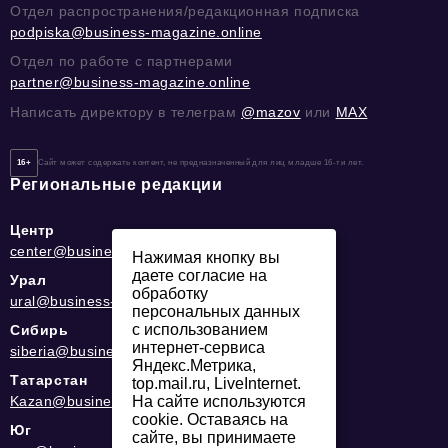
Отдел распространения/редакционная подписка
podpiska@business-magazine.online
Отдел по работе с партнерами
partner@business-magazine.online
Написать директору в телеграм
@mazov
или
MAX
16+
Сайт может содержать контент, не предназначенный для лиц младше 16-ти лет.
Региональные редакции
Центр
center@business-magazine.online
Нажимая кнопку вы
даете согласие на
Урал
обработку
ural@business-magazine.online
персональных данных
с использованием
Сибирь
интернет-сервиса
siberia@business-magazine.online
Яндекс.Метрика,
Татарстан
top.mail.ru, LiveInternet.
На сайте используются
Kazan@business-magazine.online
cookie. Оставаясь на
Юг
сайте, вы принимаете