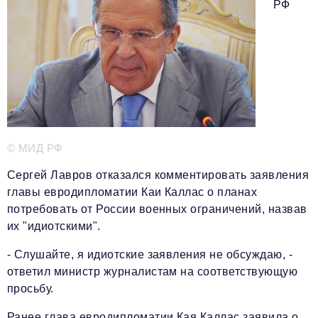
Телефон редакции:
+7 495 727-01-67
РФ
Электронные почты редакции:
Информационный отдел
info@business-magazine.online
Отдел рекламы
reklama@business-magazine.online
Отдел распространения/редакционная подписка
podpiska@business-magazine.online
© МИД РФ
Отдел по работе с партнерами
partner@business-magazine.online
Сергей Лавров отказался комментировать заявления
главы евродипломатии Каи Каллас о планах
потребовать от России военных ограничений, назвав
их "идиотскими".
- Слушайте, я идиотские заявления не обсуждаю, -
ответил министр журналистам на соответствующую
просьбу.
Ранее глава евродипломатии Кая Каллас заявила о