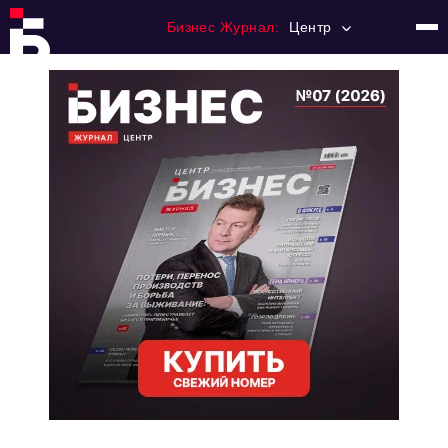
Бизнес Журнал:
Центр
Главная
Франчайзинг
Номера журнала
Контакты
Категории:
Новости
Регулирование
Премия "Тульский Бизнес"
История тульского предпринимательства
Альтернатива