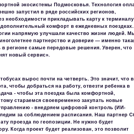
портной экосистемы Подмосковья. Технология опл
пешно запустил в ряде российских регионов,
ез необходимости прикладывать карту к терминал
и дополнительный комфорт в ежедневных поездках.
огии напрямую улучшали качество жизни людей. М
многолетнее партнерство и доверие — именно така
 в регионе самые передовые решения. Уверен, что
нят новый сервис».
обусах вырос почти на четверть. Это значит, что 
а, чтобы добраться на работу, отвезти ребенка в
адача - чтобы эта поездка была комфортной,
этому стараемся своевременно закупать новые
 управлению - внедряем цифровой контроль (ИИ-
следим за соблюдением расписания. Наш партнер С
ату проезда по геопозиции. Не нужно будет
ру. Когда проект будет реализован, это позволит