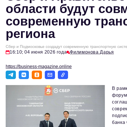
области будут сов
современную тран
региона
Сбер и Подмосковье создадут современную транспортную сист
16:10; 04 июня 2026 года
Филимонова Дарья
https://business-magazine.online
В рам
форум
согла
совре
подпи
банка