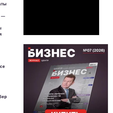
аты
у —
ы
я
все
бер