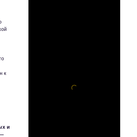
о
кой
го
н к
ых и
 —