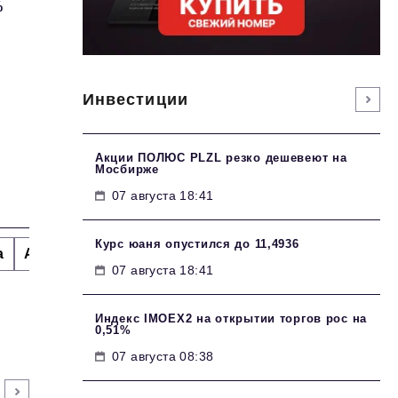
%
м
Инвестиции
Акции ПОЛЮС PLZL резко дешевеют на
Мосбирже
07 августа 18:41
Курс юаня опустился до 11,4936
а
Альтернатива
Стиль жизни
Тема номера
H
07 августа 18:41
Индекс IMOEX2 на открытии торгов рос на
0,51%
07 августа 08:38