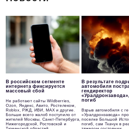
В российском сегменте
В результате под
интернета фиксируется
автомобиля постр
массовый сбой
гендиректор
«Уралдронзавода»
погиб
Не работают сайты Wildberries,
Ozon, Яндекс, Авито, Ростелеком,
Roblox, РЖД, ИВИ, MAX и другие.
Взрыв автомобиля с г
Больше всего жалоб поступило от
«Уралдронзавода» про
жителей Москвы, Санкт-Петербурга,
поселке Большой Исто
Нижегородской, Ростовской и
погиб, сам Ткачук в р
Тюменской областей.
тяжелом состоянии.