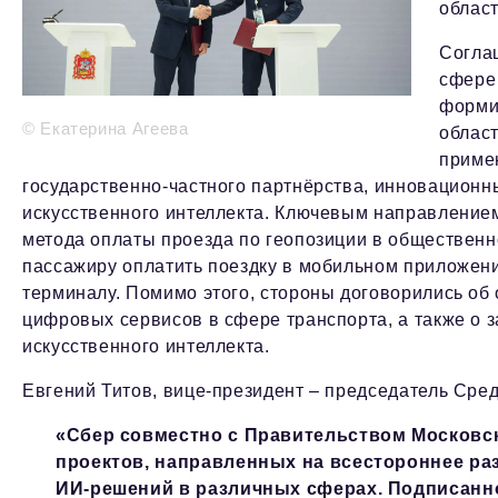
облас
Согла
сфере
форми
© Екатерина Агеева
облас
приме
государственно-частного партнёрства, инновацион
искусственного интеллекта. Ключевым направлением
метода оплаты проезда по геопозиции в общественн
пассажиру оплатить поездку в мобильном приложени
терминалу. Помимо этого, стороны договорились о
цифровых сервисов в сфере транспорта, а также о 
искусственного интеллекта.
Евгений Титов, вице-президент – председатель Сре
«Сбер совместно с Правительством Московс
проектов, направленных на всестороннее ра
ИИ-решений в различных сферах. Подписанн