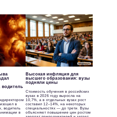
рыва
Высокая инфляция для
адал
высшего образования: вузы
подняли цены
, водитель
Стоимость обучения в российских
вузах в 2026 году выросла на
ендиректором
10,7%, а в отдельных вузах рост
изошел в
составил 12–14%, на некоторых
к, водитель
специальностях — до трети. Вузы
еанимации в
объясняют повышение цен ростом
зарплат преподавателей и затрат