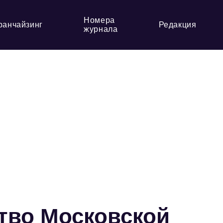
Номера
ранчайзинг
Редакция
журнала
тво Московской