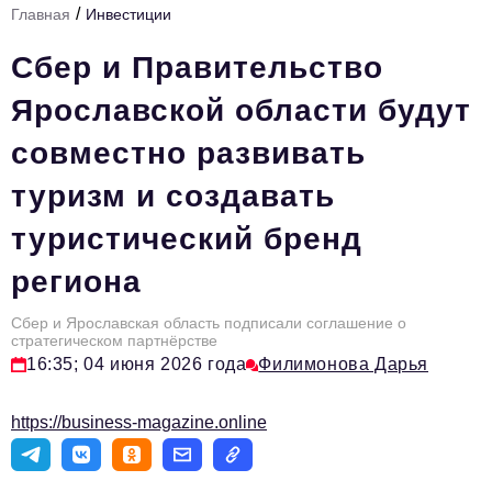
/
Главная
Инвестиции
Стиль жизни
Сбер и Правительство
Тема номера
Ярославской области будут
HR
совместно развивать
Персона номера
туризм и создавать
Инфраструктура развития
туристический бренд
Технологии и тренды
региона
Туризм
Импортозамещение
Сбер и Ярославская область подписали соглашение о
стратегическом партнёрстве
Мероприятия
16:35; 04 июня 2026 года
Филимонова Дарья
Авторские материалы
https://business-magazine.online
Видео