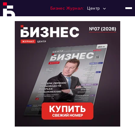
Бизнес Журнал:
Центр
Главная
Франчайзинг
Номера журнала
Контакты
Категории:
Новости
Регулирование
Премия "Тульский Бизнес"
История тульского предпринимательства
Альтернатива