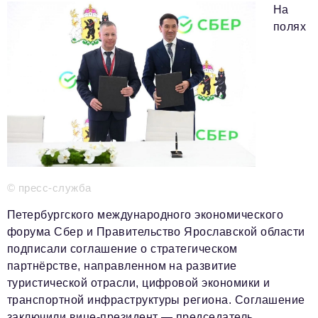
Телефон редакции:
+7 495 727-01-67
На
полях
Электронные почты редакции:
Информационный отдел
info@business-magazine.online
Отдел рекламы
reklama@business-magazine.online
Отдел распространения/редакционная подписка
podpiska@business-magazine.online
Отдел по работе с партнерами
partner@business-magazine.online
© пресс-служба
Петербургского международного экономического
форума Сбер и Правительство Ярославской области
подписали соглашение о стратегическом
партнёрстве, направленном на развитие
туристической отрасли, цифровой экономики и
транспортной инфраструктуры региона. Соглашение
заключили вице-президент — председатель