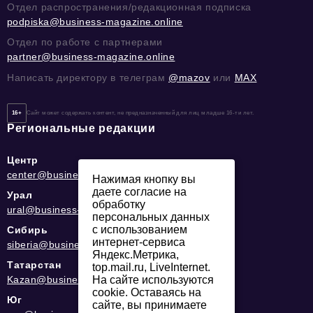
Отдел распространения/редакционная подписка
podpiska@business-magazine.online
Отдел по работе с партнерами
partner@business-magazine.online
Написать директору в телеграм
@mazov
или
MAX
16+
Сайт может содержать контент, не предназначенный для лиц младше 16-ти лет.
Региональные редакции
Центр
center@business-magazine.online
Нажимая кнопку вы
даете согласие на
Урал
обработку
ural@business-magazine.online
персональных данных
с использованием
Сибирь
интернет-сервиса
siberia@business-magazine.online
Яндекс.Метрика,
Татарстан
top.mail.ru, LiveInternet.
На сайте используются
Kazan@business-magazine.online
cookie. Оставаясь на
Юг
сайте, вы принимаете