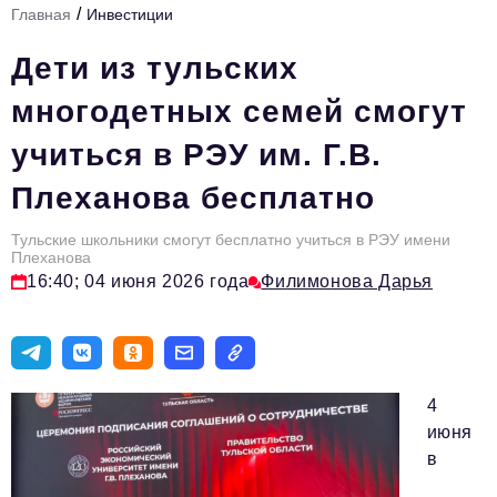
/
Главная
Инвестиции
Стиль жизни
Дети из тульских
Тема номера
многодетных семей смогут
HR
учиться в РЭУ им. Г.В.
Персона номера
Плеханова бесплатно
Инфраструктура развития
Технологии и тренды
Тульские школьники смогут бесплатно учиться в РЭУ имени
Плеханова
16:40; 04 июня 2026 года
Филимонова Дарья
Туризм
Импортозамещение
Мероприятия
4
Авторские материалы
июня
Видео
в