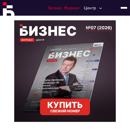
Бизнес Журнал:
Центр
Главная
Франчайзинг
Номера журнала
Контакты
Категории:
Новости
Регулирование
Премия "Тульский Бизнес"
История тульского предпринимательства
Альтернатива