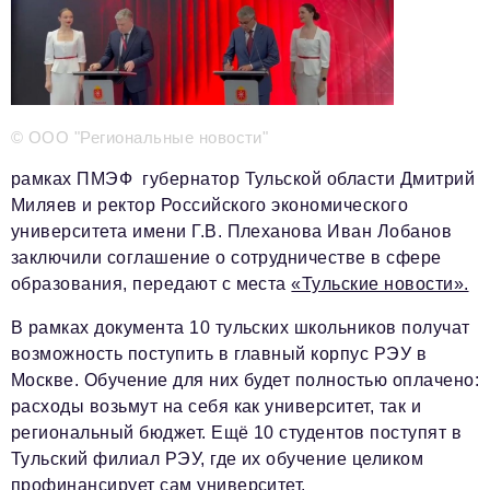
Телефон редакции:
+7 495 727-01-67
Электронные почты редакции:
Информационный отдел
info@business-magazine.online
Отдел рекламы
© ООО "Региональные новости"
reklama@business-magazine.online
рамках ПМЭФ губернатор Тульской области Дмитрий
Отдел распространения/редакционная подписка
Миляев и ректор Российского экономического
podpiska@business-magazine.online
университета имени Г.В. Плеханова Иван Лобанов
Отдел по работе с партнерами
заключили соглашение о сотрудничестве в сфере
partner@business-magazine.online
образования, передают с места
«Тульские новости».
В рамках документа 10 тульских школьников получат
возможность поступить в главный корпус РЭУ в
Москве. Обучение для них будет полностью оплачено:
расходы возьмут на себя как университет, так и
региональный бюджет. Ещё 10 студентов поступят в
Тульский филиал РЭУ, где их обучение целиком
профинансирует сам университет.